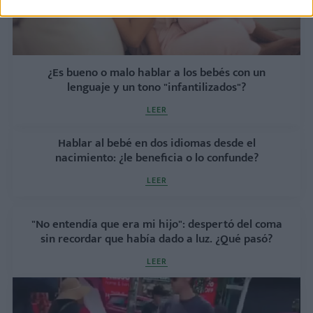
¿Es bueno o malo hablar a los bebés con un
lenguaje y un tono "infantilizados"?
LEER
Hablar al bebé en dos idiomas desde el
nacimiento: ¿le beneficia o lo confunde?
LEER
"No entendía que era mi hijo": despertó del coma
sin recordar que había dado a luz. ¿Qué pasó?
LEER