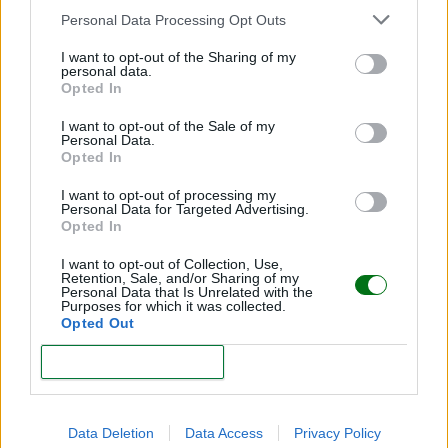
¿Cómo saber si el calor está afectando
Personal Data Processing Opt Outs
mi embarazo?
I want to opt-out of the Sharing of my
personal data.
Si notas síntomas como mareo, palpitaciones, dolor
Opted In
de cabeza intenso, contracciones o sangrado,
acude
I want to opt-out of the Sale of my
de inmediato al médico.
Personal Data.
Opted In
I want to opt-out of processing my
Personal Data for Targeted Advertising.
Opted In
I want to opt-out of Collection, Use,
Te puede interesar…
Retention, Sale, and/or Sharing of my
Personal Data that Is Unrelated with the
Purposes for which it was collected.
Opted Out
CONFIRM
Data Deletion
Data Access
Privacy Policy