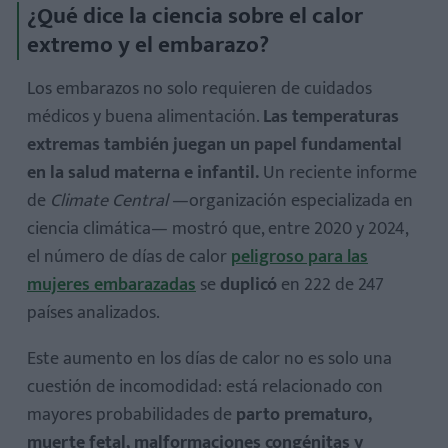
¿Qué dice la ciencia sobre el calor
extremo y el embarazo?
Los embarazos no solo requieren de cuidados
médicos y buena alimentación.
Las temperaturas
extremas también juegan un papel fundamental
en la salud materna e infantil.
Un reciente informe
de
Climate Central
—organización especializada en
ciencia climática— mostró que, entre 2020 y 2024,
el número de días de calor
peligroso para las
mujeres embarazadas
se
duplicó
en 222 de 247
países analizados.
A nivel personal:
Este aumento en los días de calor no es solo una
A nivel comunitario:
cuestión de incomodidad: está relacionado con
A nivel institucional:
mayores probabilidades de
parto prematuro,
muerte fetal, malformaciones congénitas y