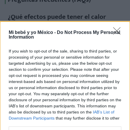
¿Qué efectos puede tener el calor
extremo en el feto?
Mi bebé y yo México -
Do Not Process My Personal
El calor extremo puede afectar el desarrollo del
Information
sistema nervioso y aumentar el riesgo de parto
If you wish to opt-out of the sale, sharing to third parties, or
prematuro o bajo peso al nacer.
processing of your personal or sensitive information for
targeted advertising by us, please use the below opt-out
¿En qué trimestre del embarazo es más
section to confirm your selection. Please note that after your
opt-out request is processed you may continue seeing
riesgoso el calor?
interest-based ads based on personal information utilized by
us or personal information disclosed to third parties prior to
Todos los trimestres son vulnerables, pero
el
your opt-out. You may separately opt-out of the further
segundo y tercer trimestre
presentan mayores
disclosure of your personal information by third parties on the
IAB’s list of downstream participants. This information may
riesgos relacionados con hipertensión, estrés
also be disclosed by us to third parties on the
IAB’s List of
térmico y complicaciones en el parto.
Downstream Participants
that may further disclose it to other
third parties.