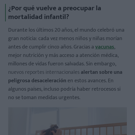
¿Por qué vuelve a preocupar la
mortalidad infantil?
Durante los últimos 20 años, el mundo celebró una
gran noticia: cada vez menos niños y niñas morían
Causas principales de la mortalidad infantil
antes de cumplir cinco años. Gracias a
vacunas
,
¿Por qué peligran los avances?
mejor nutrición y más acceso a atención médica,
millones de vidas fueron salvadas. Sin embargo,
nuevos reportes internacionales
alertan sobre una
peligrosa desaceleración
en estos avances. En
algunos países, incluso podría haber retrocesos si
no se toman medidas urgentes.
Durante el embarazo
En los primeros años del niño