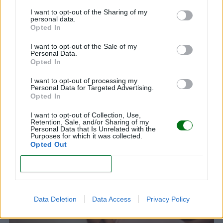
Todos los niños merecen un comienzo digno en la
I want to opt-out of the Sharing of my
personal data.
vida. Y todas las familias merecen apoyo para
Opted In
lograrlo.
I want to opt-out of the Sale of my
Personal Data.
Opted In
I want to opt-out of processing my
Personal Data for Targeted Advertising.
Opted In
Te puede interesar…
I want to opt-out of Collection, Use,
Retention, Sale, and/or Sharing of my
Personal Data that Is Unrelated with the
Purposes for which it was collected.
Opted Out
CONFIRM
Data Deletion
Data Access
Privacy Policy