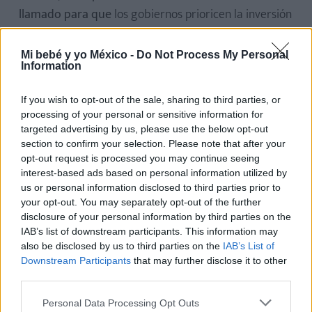
llamado para que
los gobiernos prioricen la inversión
en salud pública
, especialmente en zonas
vulnerables. Esto no solo salva vidas, sino que
Mi bebé y yo México -
Do Not Process My Personal
Information
impulsa el desarrollo económico y social.
If you wish to opt-out of the sale, sharing to third parties, or
La mortalidad infantil y la mortinatalidad no son
processing of your personal or sensitive information for
problemas del pasado. Aunque los avances han sido
targeted advertising by us, please use the below opt-out
notables,
ho
y corren peligro por la falta de inversión
section to confirm your selection. Please note that after your
opt-out request is processed you may continue seeing
y atención
. Cada muerte evitable representa no solo
interest-based ads based on personal information utilized by
una tragedia familiar, sino también una
us or personal information disclosed to third parties prior to
oportunidad perdida de construir un futuro más
your opt-out. You may separately opt-out of the further
disclosure of your personal information by third parties on the
justo.
IAB’s list of downstream participants. This information may
also be disclosed by us to third parties on the
IAB’s List of
Como madres y padres, informarnos, exigir
Downstream Participants
that may further disclose it to other
atención de calidad y compartir estos temas puede
third parties.
ser el primer paso para cambiar esta realidad.
Personal Data Processing Opt Outs