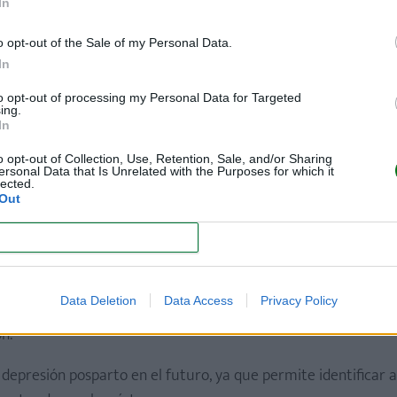
inculado a la manera en que las madres procesan emocionalm
In
o opt-out of the Sale of my Personal Data.
In
to opt-out of processing my Personal Data for Targeted
ing.
s sentimientos, también crece, especialmente en madres que 
In
r qué muchas madres experimentan una mayor sensibilidad e
o opt-out of Collection, Use, Retention, Sale, and/or Sharing
ersonal Data that Is Unrelated with the Purposes for which it
lected.
Out
a maternidad
CONFIRM
ambios no son negativos, sino una forma de adaptación del ce
Data Deletion
Data Access
Privacy Policy
entarse a un evento desafiante como el parto, el cerebro bus
n.
 depresión posparto en el futuro, ya que permite identificar a