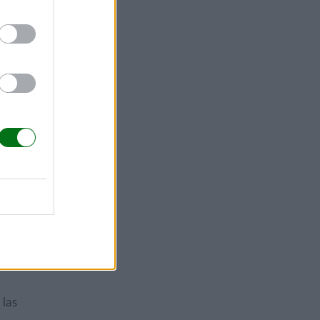
ente su
atraviesan
mocional
rebro
ca ajustar
 las