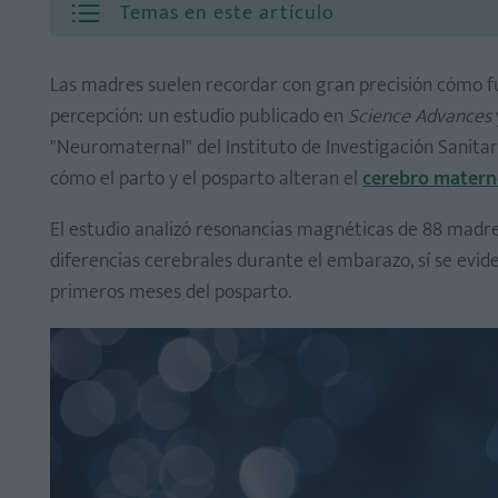
Temas en este artículo
Las madres suelen recordar con gran precisión cómo fue
percepción: un estudio publicado en
Science Advances
"Neuromaternal" del Instituto de Investigación Sanita
1. Crecimiento del hipocampo
cómo el parto y el posparto alteran el
cerebro mater
2. Agrandamiento de la amígdala
El estudio analizó resonancias magnéticas de 88 madre
diferencias cerebrales durante el embarazo, sí se evid
primeros meses del posparto.