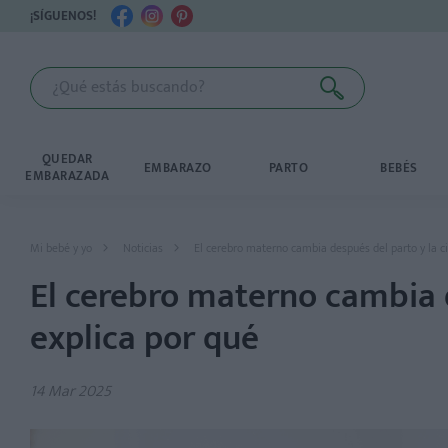
¡SÍGUENOS!
QUEDAR
EMBARAZO
PARTO
BEBÉS
EMBARAZADA
Mi bebé y yo
Noticias
El cerebro materno cambia después del parto y la ci
El cerebro materno cambia d
explica por qué
14 Mar 2025