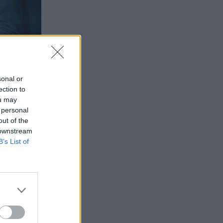
sonal or
ection to
ou may
 personal
out of the
 downstream
B’s List of
no es una