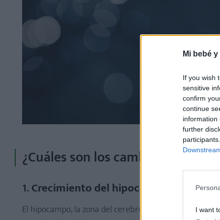
Mi bebé y
If you wish 
sensitive in
confirm you
continue se
information 
further disc
participants
Downstream 
¿Cuáles son los cambios cerebra
1.
Crecimiento del hipocampo
Persona
El hipocampo, la zona del cerebro relacionada con la 
I want t