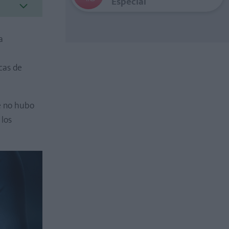
Especial
a
cas de
e no hubo
 los