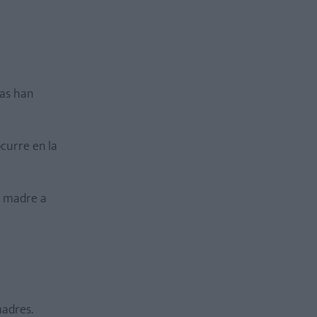
ias han
curre en la
a madre a
madres.