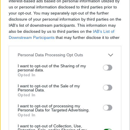
masculino
que pueden modificar la herencia de una
interest-based ads based on personal information utilized by
generación a otra.
us or personal information disclosed to third parties prior to
your opt-out. You may separately opt-out of the further
disclosure of your personal information by third parties on the
A nivel evolutivo, estos mecanismos podrían incluso
IAB’s list of downstream participants. This information may
explicar la aparición de ciertas enfermedades
also be disclosed by us to third parties on the
IAB’s List of
hereditarias o el aumento de la variabilidad genética
Downstream Participants
that may further disclose it to other
third parties.
humana.
Personal Data Processing Opt Outs
El mensaje central de los científicos es claro:
la edad
también importa para los hombres
. La información
I want to opt-out of the Sharing of my
personal data.
genética que pasa de padre a hijo no es inmutable, y
Opted In
conocer estos procesos puede ser clave para prevenir
I want to opt-out of the Sale of my
Personal Data.
riesgos y promover una paternidad consciente.
Opted In
El esperma masculino envejece y con los años
I want to opt-out of processing my
Personal Data for Targeted Advertising.
acumula mutaciones genéticas, algunas de las cuales
Opted In
pueden afectar la salud de los hijos. Aunque la
I want to opt-out of Collection, Use,
mayoría no representa un peligro inmediato, los
Retention, Sale, and/or Sharing of my