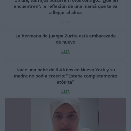
"Un día, tus hijos buscarán fotos contigo... Que las
encuentren": la reflexión de una mamá que te va
a llegar al alma
LEER
La hermana de Juanpa Zurita está embarazada
de nuevo
LEER
Nace una bebé de 6.4 kilos en Nueva York y su
madre no podía creerlo: “Estaba completamente
atónita”
LEER