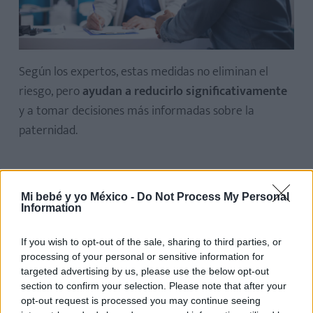
Según los expertos, estas medidas no eliminan el
riesgo, pero
ayudan a reducirlo significativamente
y a tomar decisiones más informadas sobre la
paternidad.
La herencia tiene reloj
Mi bebé y yo México -
Do Not Process My Personal
Information
El descubrimiento cambia la forma en que
entendemos la transmisión genética. Antes se creía
If you wish to opt-out of the sale, sharing to third parties, or
que las mutaciones en el esperma se acumulaban de
processing of your personal or sensitive information for
manera pasiva, pero ahora se sabe que
existen
targeted advertising by us, please use the below opt-out
section to confirm your selection. Please note that after your
procesos de selección activa dentro del cuerpo
opt-out request is processed you may continue seeing