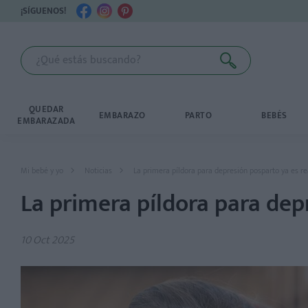
¡SÍGUENOS!
QUEDAR
EMBARAZO
PARTO
BEBÉS
EMBARAZADA
Mi bebé y yo
Noticias
La primera píldora para depresión posparto ya es re
La primera píldora para dep
10 Oct 2025