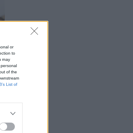
sonal or
ection to
ou may
 personal
out of the
 downstream
B’s List of
e la