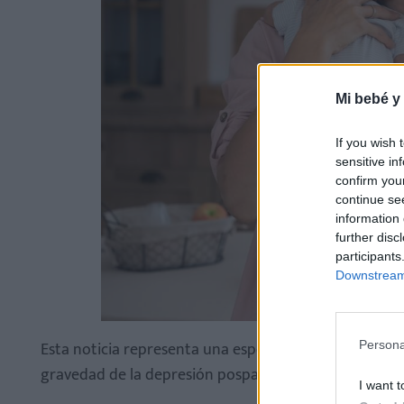
Mi bebé y
If you wish 
sensitive in
confirm you
continue se
information 
further disc
participants
Downstream 
Esta noticia representa una esperanza para muchas ma
Persona
gravedad de la depresión posparto y que se buscan tr
I want t