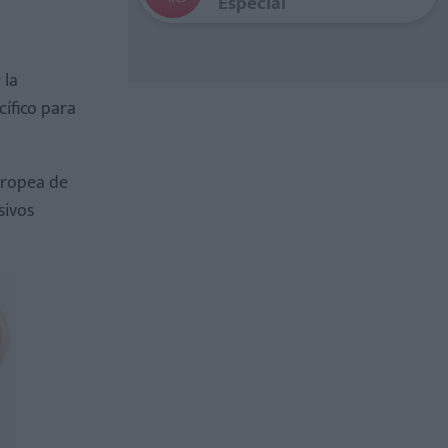
Especial
 la
ífico para
uropea de
sivos