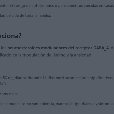
mentar el riesgo de autolesiones o pensamientos suicidas en casos
ad de vida de toda la familia.
nciona?
 los
neuroesteroides moduladores del receptor GABA_A
. 
licado en la modulación del ánimo y la ansiedad.
on 50 mg diarios durante 14 días mostraron mejoras significativas 
a 3.
chos casos.
ios comunes como somnolencia, mareos, fatiga, diarrea y síntomas