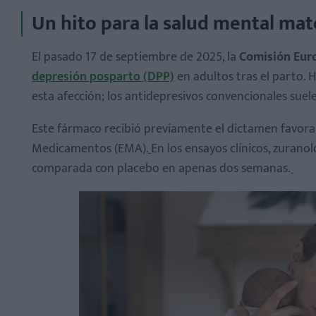
Un hito para la salud mental ma
El pasado 17 de septiembre de 2025, la
Comisión Eur
depresión posparto (DPP)
en adultos tras el parto. 
¿Quiénes la pueden sufrir?
esta afección; los antidepresivos convencionales sue
¿Por qué es urgente tratarla?
Este fármaco recibió previamente el dictamen favo
Medicamentos (EMA).
En los ensayos clínicos, zuran
comparada con placebo en apenas dos semanas.
Ventajas destacadas
Límites y consideraciones