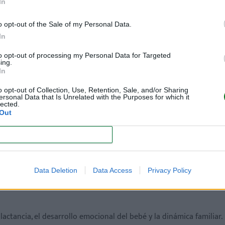
In
 por qué importa?
o opt-out of the Sale of my Personal Data.
In
to opt-out of processing my Personal Data for Targeted
ing.
In
 que aparece semanas o meses después del nacimiento del 
eño”: implica
un estado persistente de ánimo bajo, pérdida d
o opt-out of Collection, Use, Retention, Sale, and/or Sharing
ersonal Data that Is Unrelated with the Purposes for which it
ir o concentrarse
.
lected.
Out
os padres
también pueden experimentar síntomas similares
CONFIRM
jeres podrían padecer DPP en algún grado.
Data Deletion
Data Access
Privacy Policy
 lactancia, el desarrollo emocional del bebé y la dinámica familiar.