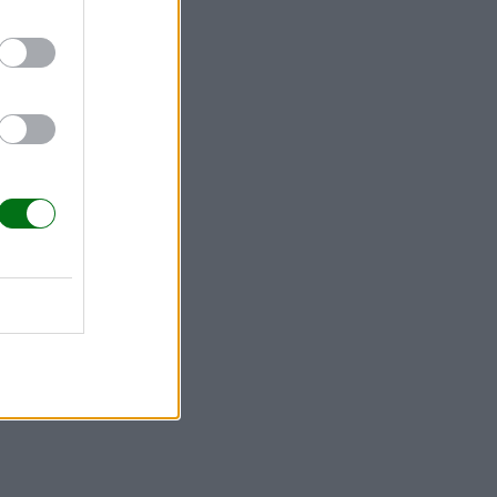
bebé. No es
e interés,
 debido al