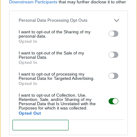
Downstream Participants
that may further disclose it to other
LEER
third parties.
Personal Data Processing Opt Outs
I want to opt-out of the Sharing of my
personal data.
Opted In
I want to opt-out of the Sale of my
Personal Data.
Opted In
I want to opt-out of processing my
Personal Data for Targeted Advertising.
Viral | ¿De verdad esta fan dejó sola la carriola de
Opted In
su bebé por una foto con Harry Styles?
I want to opt-out of Collection, Use,
Retention, Sale, and/or Sharing of my
LEER
Personal Data that Is Unrelated with the
Purposes for which it was collected.
Opted Out
"Me fui de fiesta con miedo y culpa": Influencer
reflexiona sobre volver a ser una misma después
CONFIRM
de ser madre