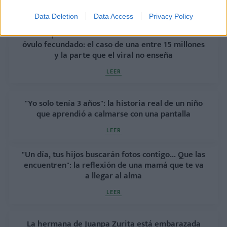
LEER
Data Deletion
Data Access
Privacy Policy
VIDEO | Nacen cuatrillizas idénticas de un único
óvulo fecundado: el caso de una entre 15 millones
y la parte que el viral no enseña
LEER
"Yo solo tenía 3 años": la historia real de un niño
que aprendió a calmarse con una pantalla
LEER
"Un día, tus hijos buscarán fotos contigo... Que las
encuentren": la reflexión de una mamá que te va
a llegar al alma
LEER
La hermana de Juanpa Zurita está embarazada