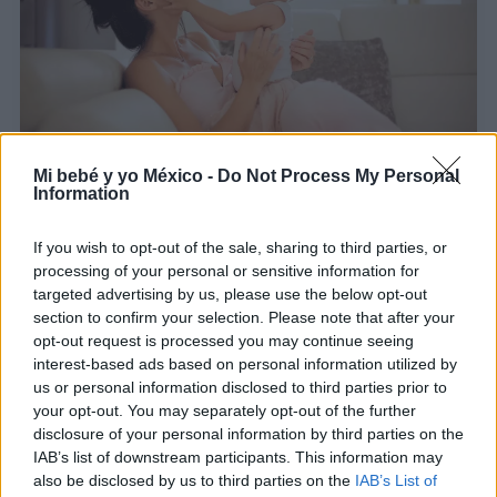
Mi bebé y yo México -
Do Not Process My Personal
Information
¿Es bueno o malo hablar a los bebés con un
lenguaje y un tono "infantilizados"?
If you wish to opt-out of the sale, sharing to third parties, or
processing of your personal or sensitive information for
LEER
targeted advertising by us, please use the below opt-out
section to confirm your selection. Please note that after your
Hablar al bebé en dos idiomas desde el
opt-out request is processed you may continue seeing
nacimiento: ¿le beneficia o lo confunde?
interest-based ads based on personal information utilized by
us or personal information disclosed to third parties prior to
LEER
your opt-out. You may separately opt-out of the further
disclosure of your personal information by third parties on the
"No entendía que era mi hijo": despertó del coma
IAB’s list of downstream participants. This information may
sin recordar que había dado a luz. ¿Qué pasó?
also be disclosed by us to third parties on the
IAB’s List of