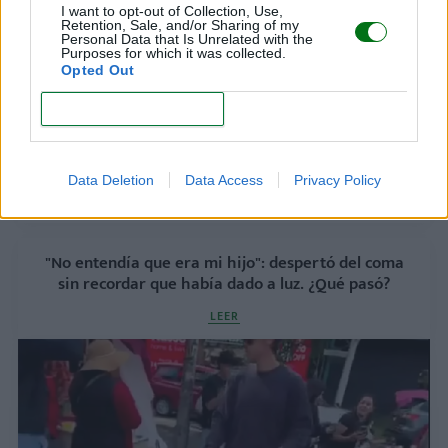
I want to opt-out of Collection, Use,
Retention, Sale, and/or Sharing of my
Personal Data that Is Unrelated with the
¿Es bueno o malo hablar a los bebés con un
Purposes for which it was collected.
lenguaje y un tono "infantilizados"?
Opted Out
LEER
CONFIRM
Hablar al bebé en dos idiomas desde el
nacimiento: ¿le beneficia o lo confunde?
Data Deletion
Data Access
Privacy Policy
LEER
"No entendía que era mi hijo": despertó del coma
sin recordar que había dado a luz. ¿Qué pasó?
LEER