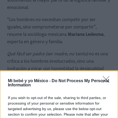
sosteniendo la mayor parte de la logística familiar y
emocional.
“Los hombres no necesitan competir por ser
iguales, sino comprometerse por compartir”,
resume la socióloga mexicana
Mariana Ledesma
,
experta en género y familia.
Qué fácil ser padre (ser madre, no tanto)
no es una
crítica a los hombres involucrados, sino una
invitación a mirar con honestidad la desigualdad
emocional y práctica que aún persiste en la crianza.
Mi bebé y yo México -
Do Not Process My Personal
La paternidad actual no debería buscar aplausos,
Information
sino
alianzas reales
, donde ambos padres se
reconozcan como equipo y donde la sociedad deje
If you wish to opt-out of the sale, sharing to third parties, or
processing of your personal or sensitive information for
de glorificar lo que debería ser normal: cuidar, criar
targeted advertising by us, please use the below opt-out
y estar presentes.
section to confirm your selection. Please note that after your