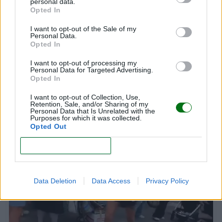
personal data.
LEER
Opted In
I want to opt-out of the Sale of my
Hablar al bebé en dos idiomas desde el
Personal Data.
nacimiento: ¿le beneficia o lo confunde?
Opted In
LEER
I want to opt-out of processing my
Personal Data for Targeted Advertising.
Opted In
"No entendía que era mi hijo": despertó del coma
I want to opt-out of Collection, Use,
sin recordar que había dado a luz. ¿Qué pasó?
Retention, Sale, and/or Sharing of my
Personal Data that Is Unrelated with the
LEER
Purposes for which it was collected.
Opted Out
CONFIRM
Data Deletion
Data Access
Privacy Policy