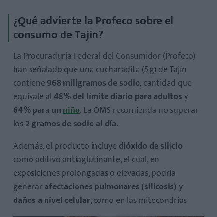
¿Qué advierte la Profeco sobre el
consumo de Tajín?
La Procuraduría Federal del Consumidor (Profeco)
han señalado que una cucharadita (5 g) de Tajín
Salud cardiovascular y presión arterial
contiene
968 miligramos de sodio
, cantidad que
Problemas respiratorios y daño celular
equivale al
48 % del límite diario para adultos
y
Etiquetado engañoso
64 % para un
niño
. La OMS recomienda no superar
los
2 gramos de sodio al día
.
Además, el producto incluye
dióxido de silicio
como aditivo antiaglutinante, el cual, en
exposiciones prolongadas o elevadas, podría
generar
afectaciones pulmonares (silicosis)
y
daños a nivel celular
, como en las mitocondrias