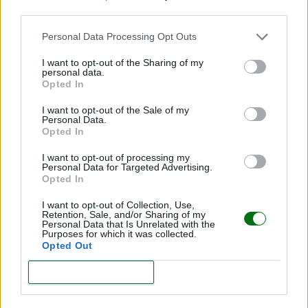
third parties.
Personal Data Processing Opt Outs
I want to opt-out of the Sharing of my
personal data.
Opted In
Viral | ¿De verdad esta fan dejó sola la carriola de
I want to opt-out of the Sale of my
su bebé por una foto con Harry Styles?
Personal Data.
Opted In
LEER
I want to opt-out of processing my
Personal Data for Targeted Advertising.
"Me fui de fiesta con miedo y culpa": Influencer
Opted In
reflexiona sobre volver a ser una misma después
de ser madre
I want to opt-out of Collection, Use,
Retention, Sale, and/or Sharing of my
LEER
Personal Data that Is Unrelated with the
Purposes for which it was collected.
Opted Out
VIDEO | Nacen cuatrillizas idénticas de un único
CONFIRM
óvulo fecundado: el caso de una entre 15 millones
y la parte que el viral no enseña