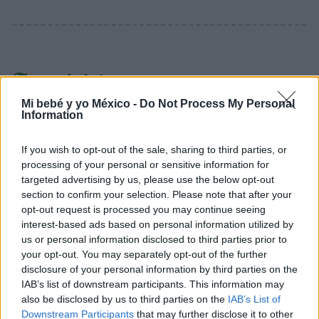
Te puede interesar…
Mi bebé y yo México -
Do Not Process My Personal
Information
Hablar al bebé en dos idiomas desde el
nacimiento: ¿le beneficia o lo confunde?
If you wish to opt-out of the sale, sharing to third parties, or
LEER
processing of your personal or sensitive information for
targeted advertising by us, please use the below opt-out
"No entendía que era mi hijo": despertó del coma
section to confirm your selection. Please note that after your
sin recordar que había dado a luz. ¿Qué pasó?
opt-out request is processed you may continue seeing
interest-based ads based on personal information utilized by
LEER
us or personal information disclosed to third parties prior to
your opt-out. You may separately opt-out of the further
disclosure of your personal information by third parties on the
IAB’s list of downstream participants. This information may
also be disclosed by us to third parties on the
IAB’s List of
Downstream Participants
that may further disclose it to other