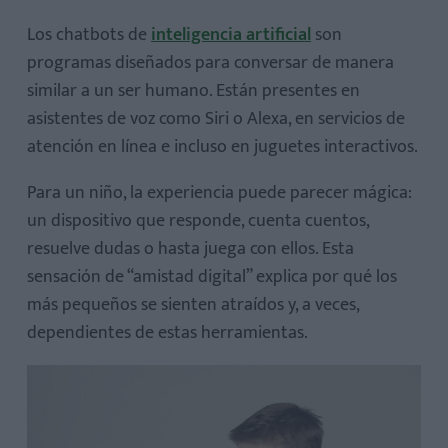
Los chatbots de
inteligencia artificial
son
programas diseñados para conversar de manera
similar a un ser humano. Están presentes en
1. Respuestas inadecuadas o peligrosas
asistentes de voz como Siri o Alexa, en servicios de
2. Apego emocional
atención en línea e incluso en juguetes interactivos.
3. Aislamiento social
Para un niño, la experiencia puede parecer mágica:
4. Privacidad y datos
un dispositivo que responde, cuenta cuentos,
resuelve dudas o hasta juega con ellos. Esta
sensación de “amistad digital” explica por qué los
más pequeños se sienten atraídos y, a veces,
dependientes de estas herramientas.