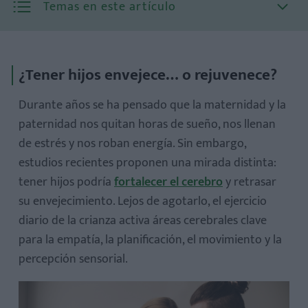
Temas en este artículo
¿Tener hijos envejece… o rejuvenece?
Durante años se ha pensado que la maternidad y la
paternidad nos quitan horas de sueño, nos llenan
de estrés y nos roban energía. Sin embargo,
estudios recientes proponen una mirada distinta:
tener hijos podría
fortalecer el cerebro
y retrasar
Las zonas más beneficiadas:
su envejecimiento
. Lejos de agotarlo, el ejercicio
diario de la crianza activa áreas cerebrales clave
para la empatía, la planificación, el movimiento y la
percepción sensorial.
1. Mayor estimulación cognitiva
2. Empatía y vínculo emocional