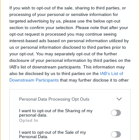
If you wish to opt-out of the sale, sharing to third parties, or
Sí. Estudios recientes muestran que la crianza activa
processing of your personal or sensitive information for
mejora la conectividad cerebral, especialmente en
targeted advertising by us, please use the below opt-out
section to confirm your selection. Please note that after your
zonas que suelen deteriorarse con la edad.
opt-out request is processed you may continue seeing
interest-based ads based on personal information utilized by
¿Estos beneficios aplican solo a las
us or personal information disclosed to third parties prior to
your opt-out. You may separately opt-out of the further
madres?
disclosure of your personal information by third parties on the
IAB’s list of downstream participants. This information may
No. Los cambios positivos también se observan en
also be disclosed by us to third parties on the
IAB’s List of
padres y personas cuidadoras que se involucran
Downstream Participants
that may further disclose it to other
third parties.
activamente en la crianza.
Personal Data Processing Opt Outs
I want to opt-out of the Sharing of my
personal data.
Opted In
Te puede interesar…
I want to opt-out of the Sale of my
Personal Data.