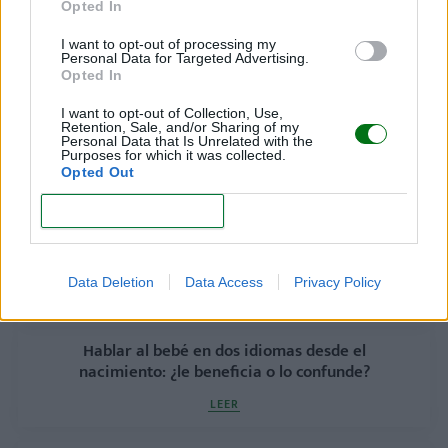
Opted In
I want to opt-out of processing my
Personal Data for Targeted Advertising.
Opted In
I want to opt-out of Collection, Use,
Retention, Sale, and/or Sharing of my
Personal Data that Is Unrelated with the
Purposes for which it was collected.
Opted Out
CONFIRM
¿Es bueno o malo hablar a los bebés con un
lenguaje y un tono "infantilizados"?
Data Deletion
Data Access
Privacy Policy
LEER
Hablar al bebé en dos idiomas desde el
nacimiento: ¿le beneficia o lo confunde?
LEER