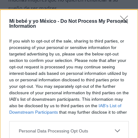
muchas mujeres que no quieren renunciar a su
sueño de ser madres.
Si eres una de ellas, recuerda: tienes derecho a
Mi bebé y yo México -
Do Not Process My Personal
Information
elegir cómo y cuándo vivir tu maternidad.
If you wish to opt-out of the sale, sharing to third parties, or
processing of your personal or sensitive information for
Preguntas frecuentes (FAQs)
targeted advertising by us, please use the below opt-out
section to confirm your selection. Please note that after your
opt-out request is processed you may continue seeing
¿Es legal en México recurrir a inseminación
interest-based ads based on personal information utilized by
artificial siendo soltera?
us or personal information disclosed to third parties prior to
your opt-out. You may separately opt-out of the further
Sí. En la mayoría de las clínicas no se exige estar
disclosure of your personal information by third parties on the
casada o tener pareja para acceder a estos
IAB’s list of downstream participants. This information may
also be disclosed by us to third parties on the
IAB’s List of
tratamientos.
Downstream Participants
that may further disclose it to other
third parties.
¿Qué edad es recomendable para congelar óvulos?
Personal Data Processing Opt Outs
Idealmente antes de los 35 años, ya que la calidad