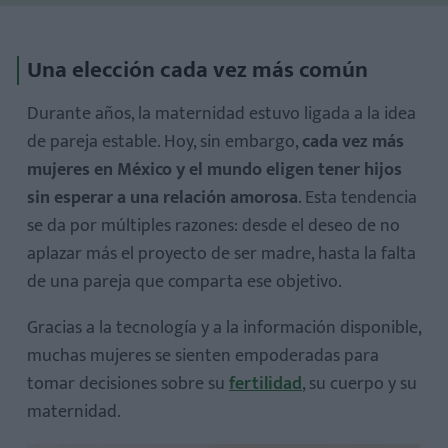
Una elección cada vez más común
Durante años, la maternidad estuvo ligada a la idea
de pareja estable. Hoy, sin embargo,
cada vez más
mujeres en México y el mundo eligen tener hijos
El papel de la independencia y la información
sin esperar a una relación amorosa
. Esta tendencia
Avances médicos que hacen posible la decisión
se da por múltiples razones: desde el deseo de no
aplazar más el proyecto de ser madre, hasta la falta
de una pareja que comparta ese objetivo.
Gracias a la tecnología y a la información disponible,
Apoyos emocionales y sociales
muchas mujeres se sienten empoderadas para
Costos económicos
tomar decisiones sobre su
fertilidad
, su cuerpo y su
maternidad.