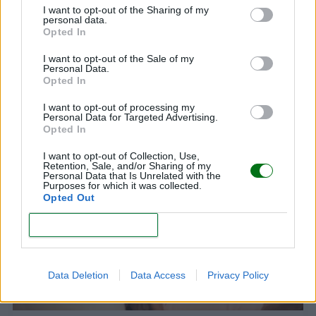
I want to opt-out of the Sharing of my
de los óvulos disminuye con la edad. Sin embargo,
personal data.
Opted In
se puede evaluar caso por caso.
I want to opt-out of the Sale of my
Personal Data.
Opted In
I want to opt-out of processing my
Personal Data for Targeted Advertising.
Opted In
Te puede interesar…
I want to opt-out of Collection, Use,
Retention, Sale, and/or Sharing of my
Personal Data that Is Unrelated with the
Purposes for which it was collected.
Opted Out
CONFIRM
Data Deletion
Data Access
Privacy Policy