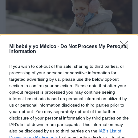
Mi bebé y yo México -
Do Not Process My Personal
Information
El cuidado de la salud auditiva de los niños en
If you wish to opt-out of the sale, sharing to third parties, or
vacaciones
processing of your personal or sensitive information for
targeted advertising by us, please use the below opt-out
LEER
section to confirm your selection. Please note that after your
opt-out request is processed you may continue seeing
interest-based ads based on personal information utilized by
us or personal information disclosed to third parties prior to
your opt-out. You may separately opt-out of the further
disclosure of your personal information by third parties on the
IAB’s list of downstream participants. This information may
also be disclosed by us to third parties on the
IAB’s List of
Downstream Participants
that may further disclose it to other