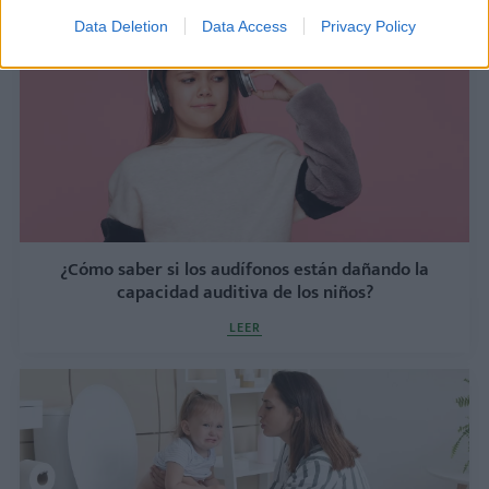
Data Deletion
Data Access
Privacy Policy
¿Cómo saber si los audífonos están dañando la
capacidad auditiva de los niños?
LEER