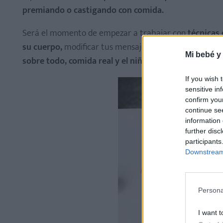
premiando o castigando con comida.
Será el momento de empezar a trabajar con
técnicas
su cuerpo,
modificar tus mensajes hacia unos más posi
Mi bebé y
sobre todo, comida real y el niño se vaya familiariz
If you wish 
sensitive in
confirm you
continue se
information 
further disc
participants
Downstream 
Persona
I want t