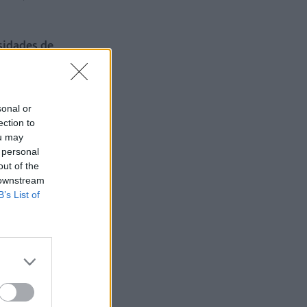
sidades de
a, haya,
sonal or
ection to
ou may
 personal
out of the
 downstream
B’s List of