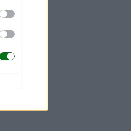
u confianza
de peso y
mite
omar