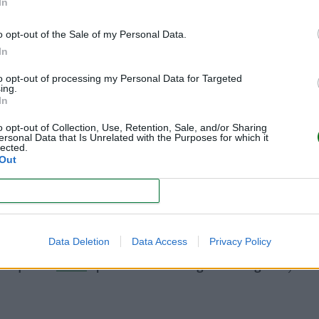
In
o opt-out of the Sale of my Personal Data.
In
 los niños
to opt-out of processing my Personal Data for Targeted
ing.
 ser conscientes de esta capacidad innata que tienen para
In
que tienen esta sabiduría interna les estimula y hace que s
o opt-out of Collection, Use, Retention, Sale, and/or Sharing
ersonal Data that Is Unrelated with the Purposes for which it
lected.
Out
miliar promueve, en general, elecciones alimentarias más
consecuencia, el
mindful eating
ayuda a prevenir problemas 
CONFIRM
Data Deletion
Data Access
Privacy Policy
entación consciente no pone normas, aunque sí es firme.
Per
do que los
niños
aprendan a autorregular su ingesta
y a t