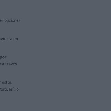
er opciones
nvierta en
 por
o a través
 estos
ro, así, lo