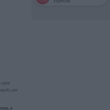
Especial
:
sabe
quilo, por
rmas, o