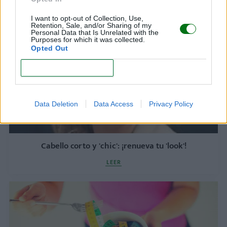
LEER
I want to opt-out of Collection, Use,
Retention, Sale, and/or Sharing of my
Personal Data that Is Unrelated with the
Purposes for which it was collected.
Opted Out
CONFIRM
Data Deletion
Data Access
Privacy Policy
Cabello corto y 'chic': ¡renueva tu 'look'!
LEER