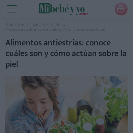

Mi bebé y yo
Mujer Hoy
Belleza
Alimentos antiestrías: conoce cuáles son y cómo actúan sobre la piel
Alimentos antiestrías: conoce
cuáles son y cómo actúan sobre la
piel