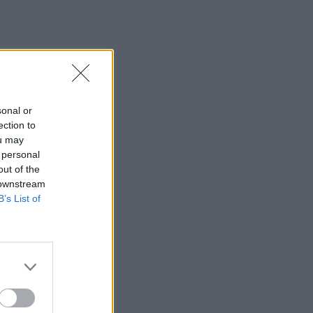
sonal or
ection to
ou may
 personal
out of the
 downstream
B’s List of