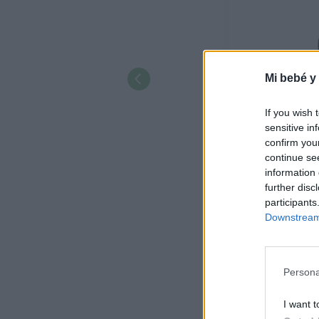
Mi bebé y
If you wish 
sensitive in
confirm you
continue se
information 
further disc
participants
Downstream 
Una refres
verbena es 
Persona
I want t