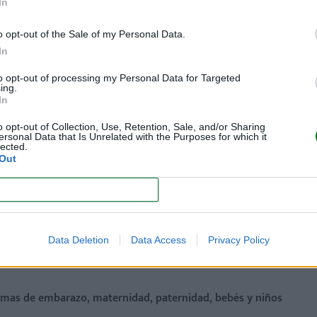
In
o opt-out of the Sale of my Personal Data.
In
to opt-out of processing my Personal Data for Targeted
ing.
In
o opt-out of Collection, Use, Retention, Sale, and/or Sharing
ersonal Data that Is Unrelated with the Purposes for which it
lected.
Out
CONFIRM
Data Deletion
Data Access
Privacy Policy
ate en las mamis VIP!
)
temas de embarazo, maternidad, paternidad, bebés y niños