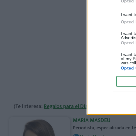
Opted 
I want t
Opted 
I want 
Advertis
Opted 
I want t
of my P
was col
Opted 
(Te interesa:
Regalos para el Día de la Madre: ¡inspír
MARIA MASDEU
Periodista, especializada en 