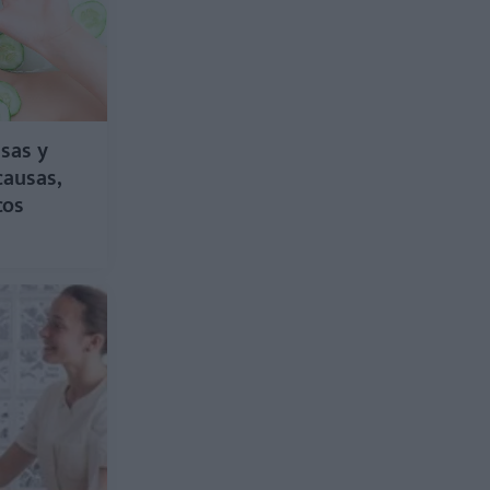
sas y
causas,
cos