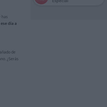
Especial
e has
ese día a
pañado de
ano. ¿Serás