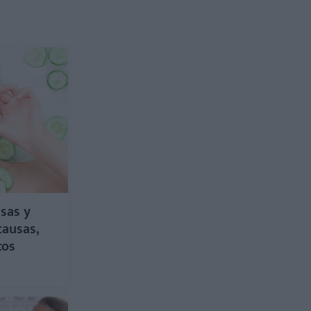
sas y
causas,
cos