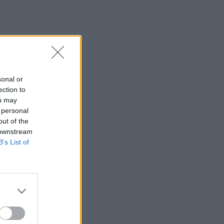
sonal or
ection to
ou may
 personal
out of the
 downstream
B’s List of