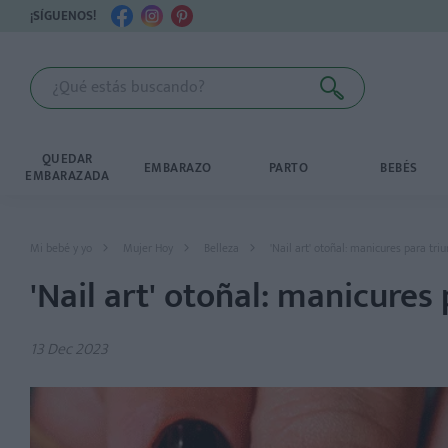
¡SÍGUENOS!
QUEDAR
EMBARAZO
PARTO
BEBÉS
EMBARAZADA
Mi bebé y yo
Mujer Hoy
Belleza
'Nail art' otoñal: manicures para triu
'Nail art' otoñal: manicures 
13 Dec 2023