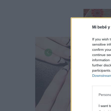
Mi bebé y
If you wish 
sensitive in
confirm you
continue se
information 
further disc
participants
Downstream 
Persona
I want t