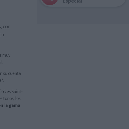
Especial
s
, con
on
as muy
i.
n su cuenta
e".
 Yves Saint-
os tonos, los
en la gama