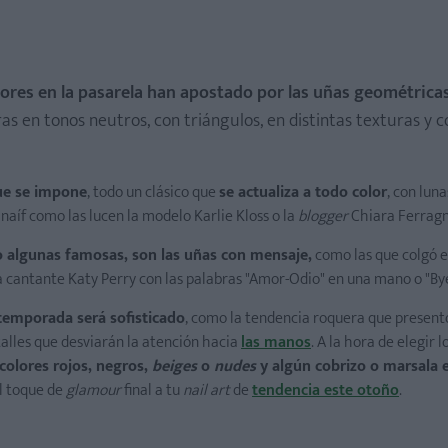
dores en la pasarela han apostado por las uñas geométrica
as en tonos neutros, con triángulos, en distintas texturas y c
que se impone
, todo un clásico que
se actualiza a todo color
, con lun
 naíf como las lucen la modelo Karlie Kloss o la
blogger
Chiara Ferragn
 algunas famosas, son las uñas con mensaje,
como las que colgó e
la cantante Katy Perry con las palabras "Amor-Odio" en una mano o "By
temporada será sofisticado
, como la tendencia roquera que presentó
talles que desviarán la atención hacia
las manos
. A la hora de elegir l
colores rojos, negros,
beiges
o
nudes
y algún cobrizo o marsala 
l toque de
glamour
final a tu
nail art
de
tendencia este otoño
.