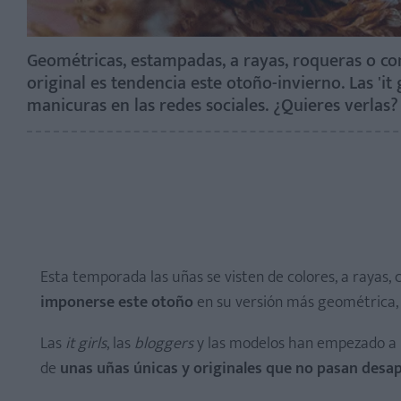
Geométricas, estampadas, a rayas, roqueras o con
original es tendencia este otoño-invierno. Las 'it 
manicuras en las redes sociales. ¿Quieres verlas?
Esta temporada las uñas se visten de colores, a rayas,
imponerse este otoño
en su versión más geométrica, c
Las
it girls
, las
bloggers
y las modelos han empezado a l
de
unas uñas únicas y originales que no pasan desa