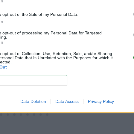
In
ensaje son tendencia este
muy bien la actriz Blanca
o opt-out of the Sale of my Personal Data.
 del nail art, que apuesta por
In
e agua con símbolos y letras en
to opt-out of processing my Personal Data for Targeted
sajes como "amor-odio".
ing.
In
o: Instagram blanca_suarez
o opt-out of Collection, Use, Retention, Sale, and/or Sharing
ersonal Data that Is Unrelated with the Purposes for which it
lected.
Out
CONFIRM
Data Deletion
Data Access
Privacy Policy
..........