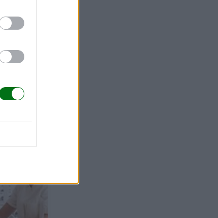
sas y
causas,
cos