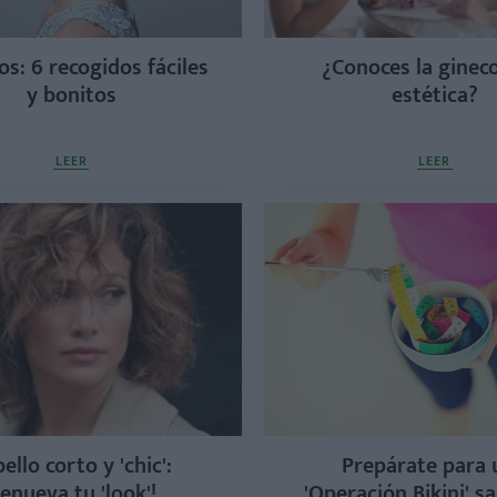
s: 6 recogidos fáciles
¿Conoces la ginec
y bonitos
estética?
LEER
LEER
ello corto y 'chic':
Prepárate para 
renueva tu 'look'!
'Operación Bikini' s