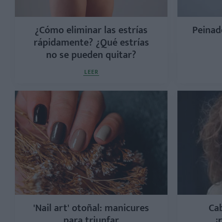
¿Cómo eliminar las estrías
Peinado
rápidamente? ¿Qué estrías
no se pueden quitar?
LEER
'Nail art' otoñal: manicures
Cab
para triunfar
¡