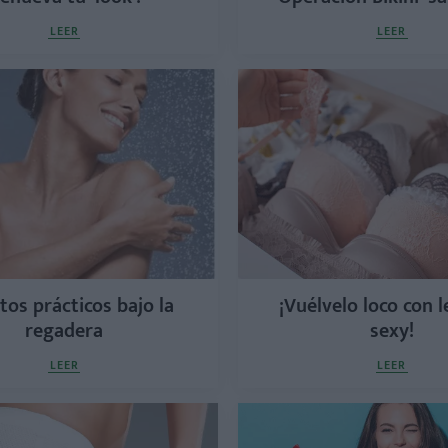
LEER
LEER
tos prácticos bajo la
¡Vuélvelo loco con l
regadera
sexy!
LEER
LEER