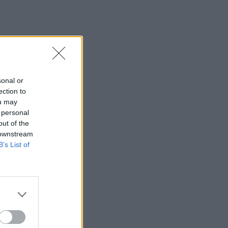
sonal or
ection to
ou may
 personal
out of the
 downstream
B’s List of