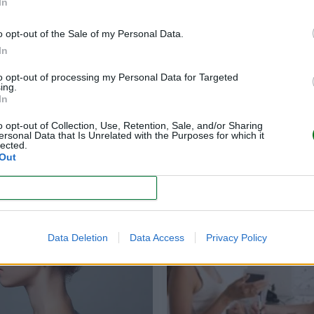
In
o opt-out of the Sale of my Personal Data.
In
to opt-out of processing my Personal Data for Targeted
ing.
In
rejuvenecer el cuello
Cómo eliminar bol
sin cirugía
ojeras en mujeres: 
o opt-out of Collection, Use, Retention, Sale, and/or Sharing
remedios y tru
ersonal Data that Is Unrelated with the Purposes for which it
lected.
Out
LEER
LEER
CONFIRM
Data Deletion
Data Access
Privacy Policy