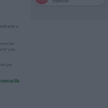
Especial
dedicarte a
aprovechar
rte" y los
rum, por
.
 mascarilla