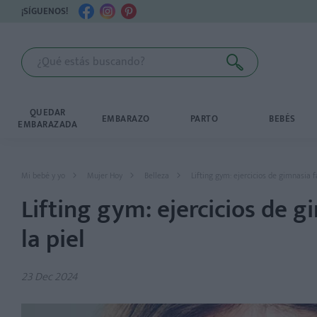
¡SÍGUENOS!
QUEDAR
EMBARAZO
PARTO
BEBÉS
EMBARAZADA
Mi bebé y yo
Mujer Hoy
Belleza
Lifting gym: ejercicios de gimnasia fa
Lifting gym: ejercicios de gi
la piel
23 Dec 2024