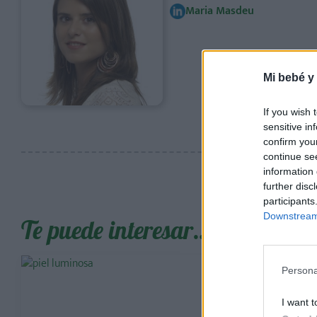
Maria Masdeu
Mi bebé y
If you wish 
sensitive in
confirm you
continue se
information 
further disc
participants
Downstream 
Te puede interesar…
Persona
I want t