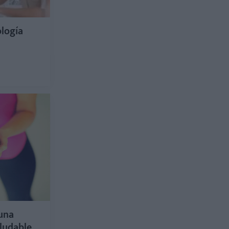
ología
una
aludable