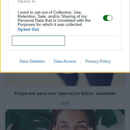
Opted In
Cabello corto y 'chic': ¡renueva tu 'look'!
I want to opt-out of Collection, Use,
LEER
Retention, Sale, and/or Sharing of my
Personal Data that Is Unrelated with the
Purposes for which it was collected.
Opted Out
CONFIRM
Data Deletion
Data Access
Privacy Policy
Prepárate para una 'Operación Bikini' saludable
LEER