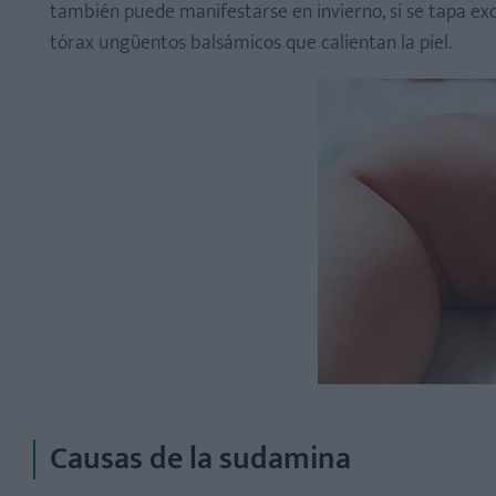
también puede manifestarse en invierno, si se tapa exce
Cómo distinguir la sudamina de la dermatitis de paña
tórax ungüentos balsámicos que calientan la piel.
Causas de la sudamina