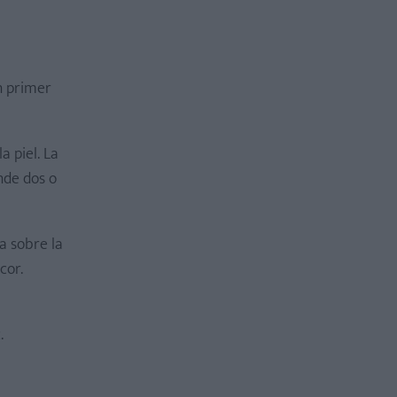
n primer
a piel. La
nde dos o
a sobre la
cor.
.