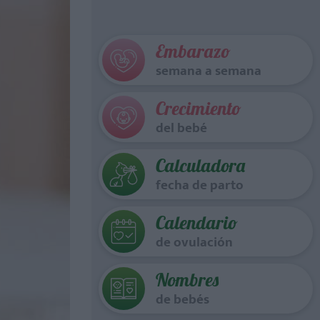
Embarazo
semana a semana
Crecimiento
del bebé
Calculadora
fecha de parto
Calendario
de ovulación
Nombres
de bebés