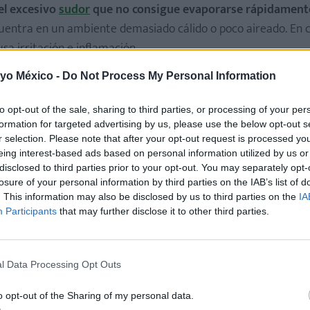
el excesivo
sudor
que no consigue evaporarse rápidament
uentra en un ambiente demasiado cálido o poco aireado. En 
ausa irritación e inflamación.
 yo México -
Do Not Process My Personal Information
en las glándulas sudoríparas
. Este hecho provoca la formac
 sudamina.
to opt-out of the sale, sharing to third parties, or processing of your per
formation for targeted advertising by us, please use the below opt-out s
os, en los que niños muy pequeños
porque su piel es más del
r selection. Please note that after your opt-out request is processed y
lidad respecto a la de los adultos o a la de los niños más may
eing interest-based ads based on personal information utilized by us or
disclosed to third parties prior to your opt-out. You may separately opt-
losure of your personal information by third parties on the IAB’s list of
. This information may also be disclosed by us to third parties on the
IA
Participants
that may further disclose it to other third parties.
 la cabeza de un alfiler
, que tienen un ligero relieve, y enro
or ello, la piel afectada también está enrojecida y es áspera a
l Data Processing Opt Outs
se puede apreciar que la parte central es más clara y que c
o opt-out of the Sharing of my personal data.