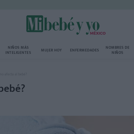
NIÑOS MÁS
NOMBRES DE
MUJER HOY
ENFERMEDADES
INTELIGENTES
NIÑOS
mo afecta al bebé?
 bebé?