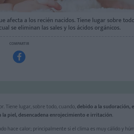
ue afecta a los recién nacidos. Tiene lugar sobre tod
ual se eliminan las sales y los ácidos orgánicos.
COMPARTIR

or. Tiene lugar, sobre todo, cuando,
debido a la sudoración, 
n la piel, desencadena enrojecimiento e irritación
.
do hace calor; principalmente si el clima es muy cálido y hú