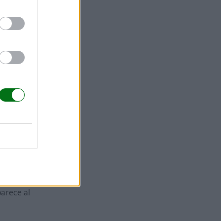
l cuero
men.
. También
e encuentra
la
 cultivo
ina,
los
arece al