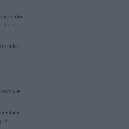
s que a los
 si hace
rescados
aseros que
opiedades
iel.