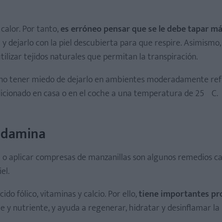
calor. Por tanto,
es erróneo pensar que se le debe tapar má
 y dejarlo con la piel descubierta para que respire. Asimismo,
ilizar tejidos naturales que permitan la transpiración.
no tener miedo de dejarlo en ambientes moderadamente ref
condicionado en casa o en el coche a una temperatura de 25ºC.
sudamina
ra o aplicar compresas de manzanillas son algunos remedios c
el.
do fólico, vitaminas y calcio. Por ello,
tiene importantes pr
 y nutriente, y ayuda a regenerar, hidratar y desinflamar la p