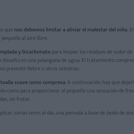
 lo que
nos debemos limitar a aliviar el malestar del niño
. E
 pequeño al aire libre.
emplada y bicarbonato
para limpiar los residuos de sudor de l
 disuelto en una palangana de agua. El tratamiento compre
 no presente fiebre u otros síntomas.
a toalla suave como compresa
. A continuación, hay que dejarl
ión como para proporcionar al pequeño una sensación de fres
as, sin frotar.
licar, varias veces al día, una pomada a base de óxido de zinc