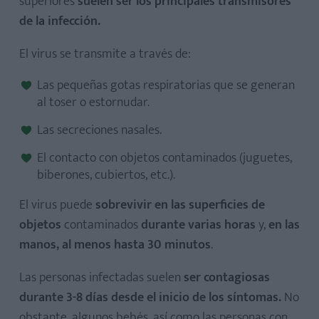
superiores
suelen ser los principales transmisores
de la infección.
El virus se transmite a través de:
Las pequeñas gotas respiratorias que se generan
al toser o estornudar.
Las secreciones nasales.
El contacto con objetos contaminados (juguetes,
biberones, cubiertos, etc.).
El virus puede
sobrevivir en las superficies de
objetos
contaminados
durante varias horas
y,
en las
manos, al menos hasta 30 minutos
.
Las personas infectadas suelen
ser contagiosas
durante 3-8 días desde el inicio de los síntomas.
No
obstante, algunos bebés, así como las personas con