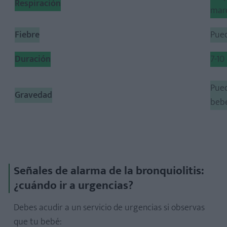
Respiración
marc
Fiebre
Pued
Duración
7-10
Pued
Gravedad
beb
Señales de alarma de la bronquiolitis:
¿cuándo ir a urgencias?
Debes acudir a un servicio de urgencias si observas
que tu bebé: