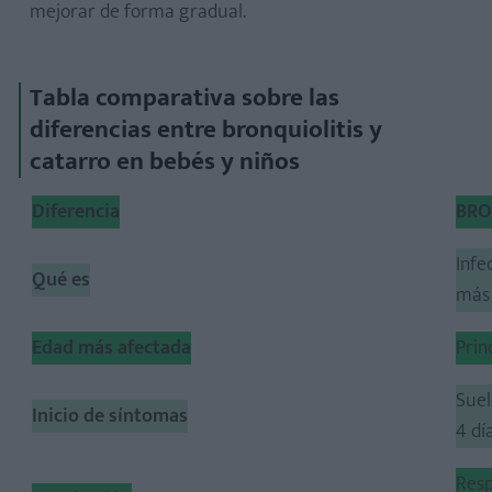
mejorar de forma gradual.
Tabla comparativa sobre las
diferencias entre bronquiolitis y
catarro en bebés y niños
Diferencia
BRO
Infe
Qué es
más
Edad más afectada
Prin
Suel
Inicio de síntomas
4 dí
Resp