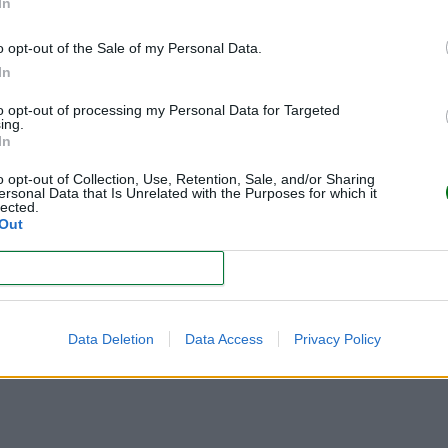
In
o opt-out of the Sale of my Personal Data.
s años de edad tiene una tendencia espontánea a la "curación
In
ies y tobillos, y de los ligamentos de la zona.
to opt-out of processing my Personal Data for Targeted
ing.
In
o opt-out of Collection, Use, Retention, Sale, and/or Sharing
ersonal Data that Is Unrelated with the Purposes for which it
lected.
Out
CONFIRM
Data Deletion
Data Access
Privacy Policy