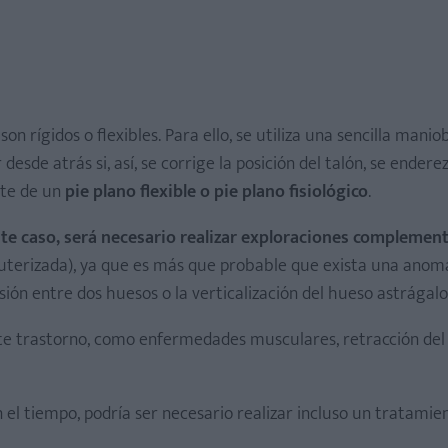
 son rígidos o flexibles. Para ello, se utiliza una sencilla manio
desde atrás si, así, se corrige la posición del talón, se endere
nte de un
pie plano flexible o pie plano fisiológico
.
 este caso, será necesario realizar exploraciones complemen
terizada), ya que es más que probable que exista una anoma
sión entre dos huesos o la verticalización del hueso astrágalo
 trastorno, como enfermedades musculares, retracción del 
n el tiempo, podría ser necesario realizar incluso un tratamie