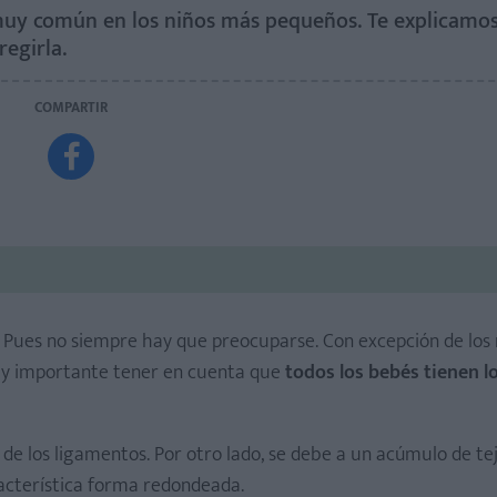
s muy común en los niños más pequeños. Te explicamo
egirla.
COMPARTIR

os? Pues no siempre hay que preocuparse. Con excepción de los
muy importante tener en cuenta que
todos los bebés tienen l
y de los ligamentos. Por otro lado, se debe a un acúmulo de te
aracterística forma redondeada.