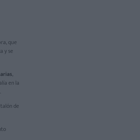
bra, que
za y se
tarias
,
lía en la
.
talón de
nto