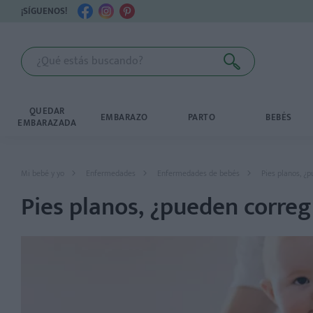
¡SÍGUENOS!
QUEDAR
EMBARAZO
PARTO
BEBÉS
EMBARAZADA
Mi bebé y yo
Enfermedades
Enfermedades de bebés
Pies planos, ¿
Pies planos, ¿pueden correg