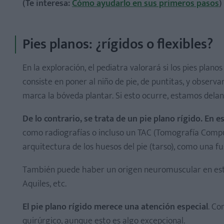
(Te interesa:
Cómo ayudarlo en sus primeros pasos
)
Pies planos: ¿rígidos o flexibles?
En la exploración, el pediatra valorará si los pies planos
consiste en poner al niño de pie, de puntitas, y observar 
marca la bóveda plantar. Si esto ocurre, estamos dela
De lo contrario, se trata de un pie plano rígido. En
como radiografías o incluso un TAC (Tomografía Compu
arquitectura de los huesos del pie (tarso), como una fu
También puede haber un origen neuromuscular en este
Aquiles, etc.
El pie plano rígido merece una atención especial
. Co
quirúrgico, aunque esto es algo excepcional.