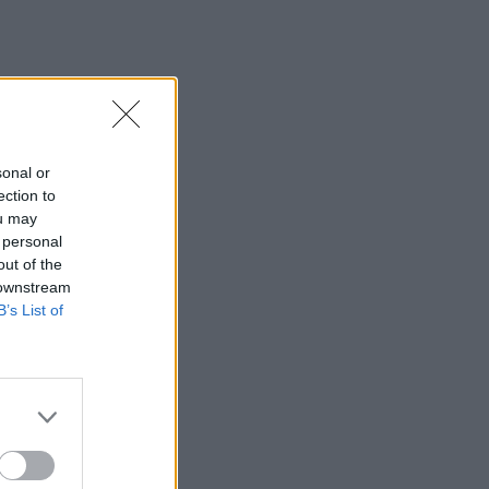
sonal or
ection to
ou may
 personal
out of the
 downstream
B’s List of
 a un talón
 caídos.
e no exista