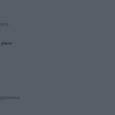
iatra
e plano
 ligamentos