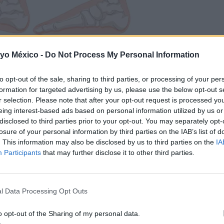
 yo México -
Do Not Process My Personal Information
to opt-out of the sale, sharing to third parties, or processing of your per
formation for targeted advertising by us, please use the below opt-out s
r selection. Please note that after your opt-out request is processed y
eing interest-based ads based on personal information utilized by us or
disclosed to third parties prior to your opt-out. You may separately opt-
losure of your personal information by third parties on the IAB’s list of
. This information may also be disclosed by us to third parties on the
IA
Participants
that may further disclose it to other third parties.
s muy baja, la bóveda plantar.
Este trastorno se une siempre
l Data Processing Opt Outs
s, se observa que los talones están desviados hacia fuera, como
e los talones es lo que da la entidad a los pies planos, aunqu
o opt-out of the Sharing of my personal data.