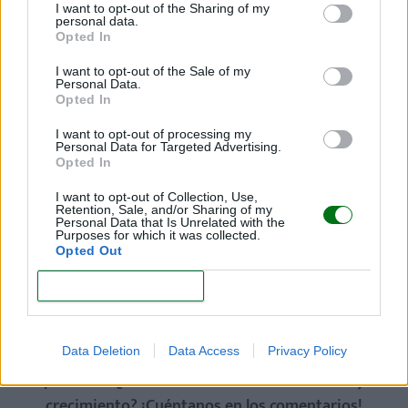
I want to opt-out of the Sharing of my
mientras esperan, como colorear su libro favorito.
personal data.
Opted In
I want to opt-out of the Sale of my
Personal Data.
Opted In
I want to opt-out of processing my
Personal Data for Targeted Advertising.
Opted In
I want to opt-out of Collection, Use,
Retention, Sale, and/or Sharing of my
Personal Data that Is Unrelated with the
Purposes for which it was collected.
Opted Out
CONFIRM
...............
¿Llegaron los seis y tu peque ya empezó la
Data Deletion
Data Access
Privacy Policy
primaria? ¿Tienes dudas sobre su desarrollo y
crecimiento? ¡Cuéntanos en los comentarios!