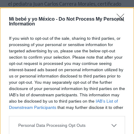
el pediatra Juan Carlos Carrera Morales, certificado
por el Consejo Mexicano de Pediatría, recomienda a
Mi bebé y yo México -
Do Not Process My Personal
los padres de familia
nunca obligar a sus hijos a
Information
hacer cosas que no quieren
, como:
If you wish to opt-out of the sale, sharing to third parties, or
Saludar de beso.
Sean familiares o amigos,
si tu
processing of your personal or sensitive information for
hija o hijo no quiere saludar de beso ¡No lo
targeted advertising by us, please use the below opt-out
obligues! No quites al niño el poder de decidir si
section to confirm your selection. Please note that after your
quiere o no hacerlo. Obligarlo puede traer
opt-out request is processed you may continue seeing
consecuencias negativas para su personalidad.
interest-based ads based on personal information utilized by
us or personal information disclosed to third parties prior to
Permanecer quieto.
Los niños necesitan moverse.
your opt-out. You may separately opt-out of the further
No obligues a tu peque a permanecer sentado
disclosure of your personal information by third parties on the
IAB’s list of downstream participants. This information may
en un lugar. Tampoco lo castigues o amenaces
also be disclosed by us to third parties on the
IAB’s List of
si no lo hace.
Conforme los niños crecen logran
Downstream Participants
that may further disclose it to other
más tiempo sentados. Eso no significa dejar de
third parties.
poner límites, pero
moverse es parte del
desarrollo de los niños
. Si tienes que ir un lugar
Personal Data Processing Opt Outs
en donde hay que esperar, ofrece opciones