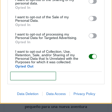
personal data.
Opted In
I want to opt-out of the Sale of my
Vestidos de primera comunión: ¡propuestas para
Personal Data.
niña!
Opted In
LEER
I want to opt-out of processing my
Personal Data for Targeted Advertising.
Opted In
I want to opt-out of Collection, Use,
Retention, Sale, and/or Sharing of my
Personal Data that Is Unrelated with the
Purposes for which it was collected.
Opted Out
CONFIRM
Data Deletion
Data Access
Privacy Policy
¡Adiós, kínder; hola, primaria! Preparando a tu
pequeño para una nueva aventura