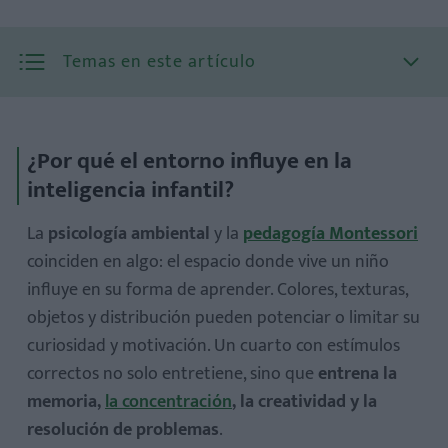
Temas en este artículo
¿Por qué el entorno influye en la
inteligencia infantil?
La
psicología ambiental
y la
pedagogía Montessori
coinciden en algo: el espacio donde vive un niño
influye en su forma de aprender. Colores, texturas,
1. Un telescopio: la curiosidad por el universo
objetos y distribución pueden potenciar o limitar su
2. Un mapamundi o globo terráqueo: geografía y cultura
curiosidad y motivación. Un cuarto con estímulos
al alcance
correctos no solo entretiene, sino que
entrena la
3. Biblioteca personal: el poder de los libros
memoria,
la concentración
, la creatividad y la
4. Mesa para dibujar o escribir: creatividad sin límites
resolución de problemas
.
5. Plantas: naturaleza que enseña