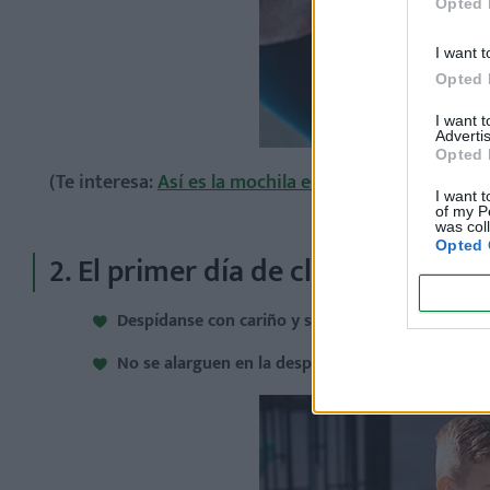
Opted 
I want t
Opted 
I want 
Advertis
Opted 
(Te interesa:
Así es la mochila escolar adecuada para 
I want t
of my P
was col
Opted 
2. El primer día de clases
Despídanse con cariño y seguridad:
Un abrazo y un 
No se alarguen en la despedida:
Aunque cueste, es m