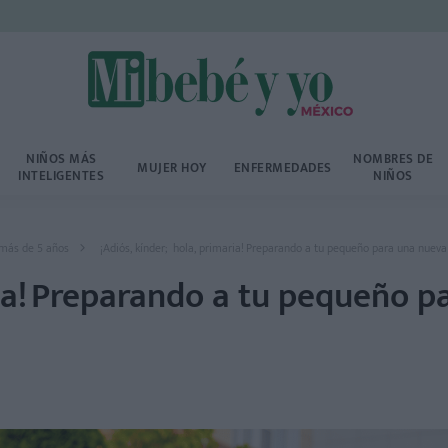
NIÑOS MÁS
NOMBRES DE
MUJER HOY
ENFERMEDADES
INTELIGENTES
NIÑOS
más de 5 años
¡Adiós, kínder; hola, primaria! Preparando a tu pequeño para una nuev
ria! Preparando a tu pequeño p