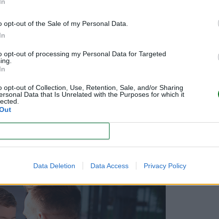
In
o opt-out of the Sale of my Personal Data.
In
to opt-out of processing my Personal Data for Targeted
ing.
In
el nuevo ciclo escolar
)
o opt-out of Collection, Use, Retention, Sale, and/or Sharing
ersonal Data that Is Unrelated with the Purposes for which it
lected.
Out
CONFIRM
beso, junto con palabras de aliento, le darán la confianza que necesita
ejor ser breve y firme. ¡Su hijo estará bien!
Data Deletion
Data Access
Privacy Policy