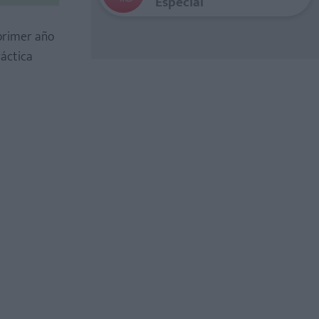
Especial
 primer año
ráctica