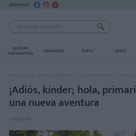
¡SÍGUENOS!
QUEDAR
EMBARAZO
PARTO
BEBÉS
EMBARAZADA
Mi bebé y yo
Niños más inteligentes
Crecimiento del niño
Niños de 
¡Adiós, kínder; hola, prima
una nueva aventura
1 Aug 2026