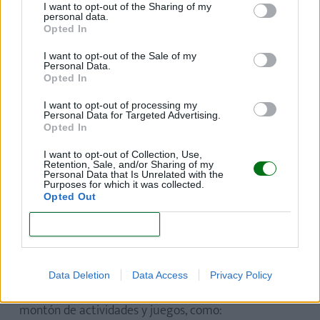
I want to opt-out of the Sharing of my
personal data.
Opted In
Fuente Sésamo en el parque de diversiones Selva Mágica
.
Imagen tomada
I want to opt-out of the Sale of my
del sitio web
https://www.selvamagica.com.mx/sesamo/
Personal Data.
Opted In
Horarios:
Lunes a domingo de 10:00 a 18:00 h.
I want to opt-out of processing my
Personal Data for Targeted Advertising.
Ubicación:
C. P. del Zoológico 600, Huentitán El Bajo,
Opted In
44390 Guadalajara, Jal.
I want to opt-out of Collection, Use,
Retention, Sale, and/or Sharing of my
Personal Data that Is Unrelated with the
5. Natural Adventure
Purposes for which it was collected.
Opted Out
¡Un parque de diversiones al aire libre para toda la
CONFIRM
familia!
Te encantará visitar Natural Adventure con tus
Data Deletion
Data Access
Privacy Policy
peques, ya que cuenta con una Zona Kids con un
montón de actividades y juegos, como: