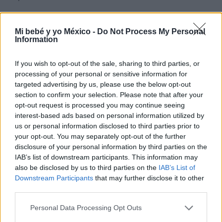
Otra de las atracciones para niños es la
zona Sésamo
,
donde podrán encontrar juegos mecánicos acordes a
Mi bebé y yo México -
Do Not Process My Personal
Information
su edad y con los personajes del programa infantil.
También podrán disfrutar de un show especial
If you wish to opt-out of the sale, sharing to third parties, or
protagonizado por Beto, Enrique, Elmo, Archibaldo, el
processing of your personal or sensitive information for
targeted advertising by us, please use the below opt-out
Monstruo Comegalletas, entre otros.
section to confirm your selection. Please note that after your
opt-out request is processed you may continue seeing
interest-based ads based on personal information utilized by
us or personal information disclosed to third parties prior to
your opt-out. You may separately opt-out of the further
disclosure of your personal information by third parties on the
IAB’s list of downstream participants. This information may
also be disclosed by us to third parties on the
IAB’s List of
Downstream Participants
that may further disclose it to other
third parties.
Personal Data Processing Opt Outs