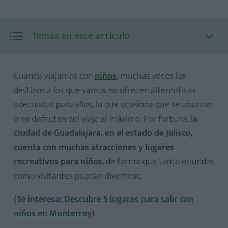
Temas en este artículo
Cuando viajamos con
niños
, muchas veces los
destinos a los que vamos no ofrecen alternativas
adecuadas para ellos, lo que ocasiona que se aburran
o no disfruten del viaje al máximo. Por fortuna, l
a
1. Zoológico Guadalajara
ciudad de Guadalajara, en el estado de Jalisco,
2. Nat Geo Ultimate Explorer
cuenta con muchas atracciones y lugares
3. Planetario Lunaria
recreativos para niños
, de forma que tanto oriundos
4. Selva Mágica
como visitantes puedan divertirse.
5. Natural Adventure
(Te interesa:
Descubre 5 lugares para salir con
niños en Monterrey
)