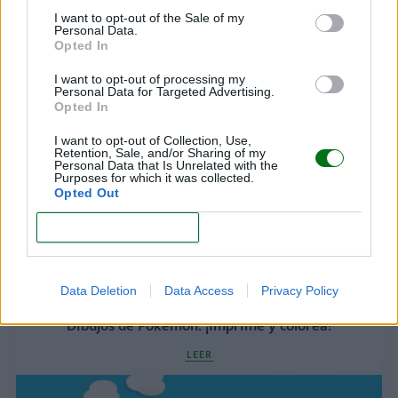
I want to opt-out of the Sale of my
Personal Data.
Opted In
Dibujos de peces: ¡imprime y colorea!
I want to opt-out of processing my
LEER
Personal Data for Targeted Advertising.
Opted In
I want to opt-out of Collection, Use,
Retention, Sale, and/or Sharing of my
Personal Data that Is Unrelated with the
Purposes for which it was collected.
Opted Out
CONFIRM
Data Deletion
Data Access
Privacy Policy
Dibujos de Pokémon: ¡imprime y colorea!
LEER