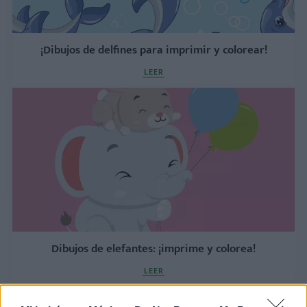
¡Dibujos de delfines para imprimir y colorear!
LEER
Dibujos de elefantes: ¡imprime y colorea!
LEER