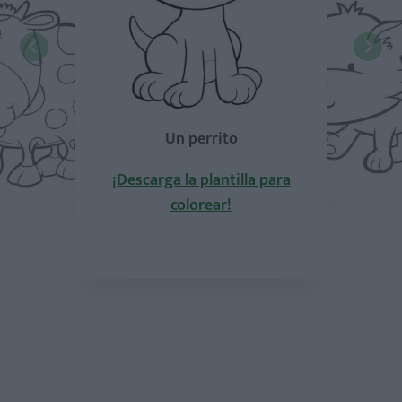
Un perrito
¡Descarga la plantilla para
colorear!
la plantilla para
¡Descarga la pla
olorear!
colorea