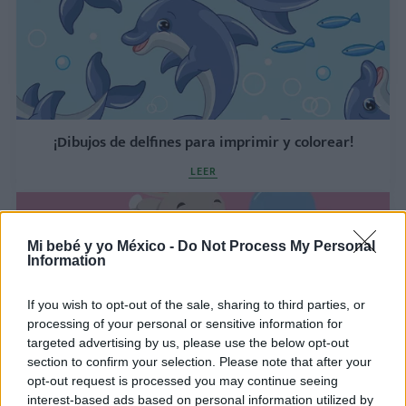
¡Dibujos de delfines para imprimir y colorear!
LEER
Mi bebé y yo México -
Do Not Process My Personal
Information
If you wish to opt-out of the sale, sharing to third parties, or
processing of your personal or sensitive information for
targeted advertising by us, please use the below opt-out
section to confirm your selection. Please note that after your
opt-out request is processed you may continue seeing
interest-based ads based on personal information utilized by
Dibujos de elefantes: ¡imprime y colorea!