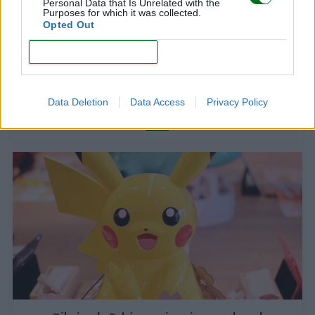
Personal Data that Is Unrelated with the
Purposes for which it was collected.
Opted Out
CONFIRM
Dibujos de peces: ¡imprime y colorea!
Data Deletion
Data Access
Privacy Policy
LEER