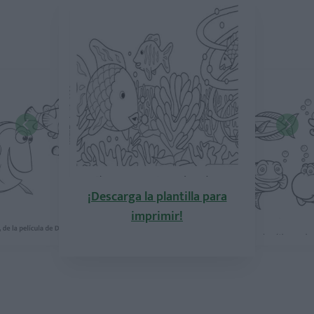
¡Descarga la plantilla para
imprimir!
la plantilla para
¡Descarga la pla
mprimir!
imprimi