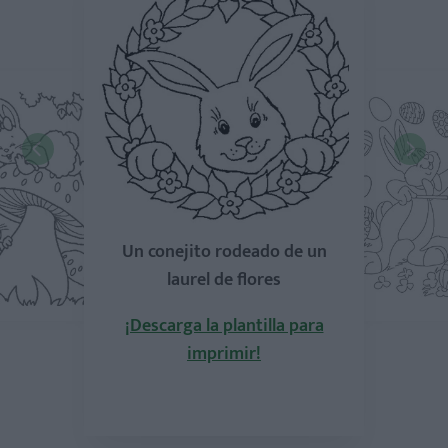
Un conejito rodeado de un
laurel de flores
¡Descarga la plantilla para
imprimir!
la plantilla para
mprimir!