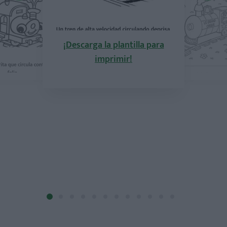
¡Descarga la plantilla para
imprimir!
la plantilla para
¡Descarga la pla
mprimir!
imprimi