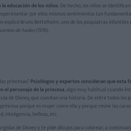
la educación de los niños
. De hecho, los niños se identifican
 a experimentar por ellos mismos sentimientos tan fundamenta
 lo explicó Bruno Bettelheim, uno de los psiquiatras infantiles
 cuentos de hadas
(1976).
 las princesas?
Psicólogos y expertos consideran que esta f
en el personaje de la princesa
, algo muy habitual cuando és
ula de Disney, que cuentan una historia. De entre todos los 
la princesa porque es mujer como ella y porque reúne las carac
 inteligencia, belleza, etc.
urgidas de Disney y te pide dibujos para colorear, a continuac