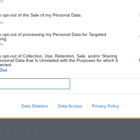
In
 la plantilla para imprimir!
o opt-out of the Sale of my Personal Data.
In
¡Descarga la plantilla para i
to opt-out of processing my Personal Data for Targeted
ing.
In
o opt-out of Collection, Use, Retention, Sale, and/or Sharing
ersonal Data that Is Unrelated with the Purposes for which it
lected.
Out
CONFIRM
Data Deletion
Data Access
Privacy Policy