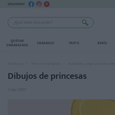
¡SÍGUENOS!
QUEDAR
EMBARAZO
PARTO
BEBÉS
EMBARAZADA
Mi bebé y yo
Niños más inteligentes
Actividades y juegos para niños y be
Dibujos de princesas
5 Apr 2023