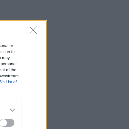
sonal or
ection to
ou may
 personal
out of the
 downstream
B’s List of