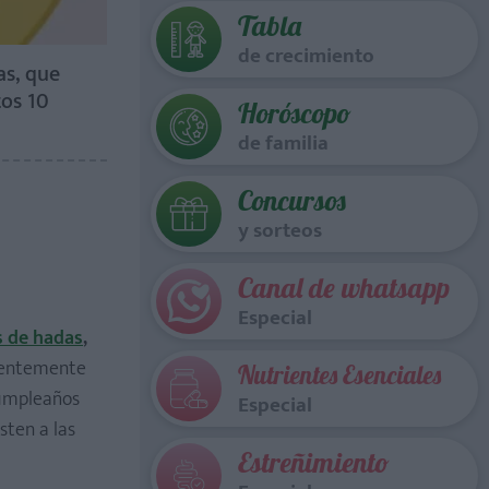
Tabla
de crecimiento
as, que
tos 10
Horóscopo
de familia
Concursos
y sorteos
Canal de whatsapp
Especial
s de hadas
,
ientemente
Nutrientes Esenciales
cumpleaños
Especial
sten a las
Estreñimiento