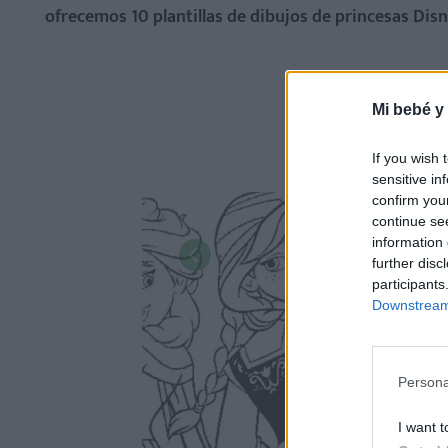
ofrecemos 10 plantillas de dibujos de princesas Disn
Mi bebé y
If you wish 
sensitive in
confirm you
continue se
information 
further disc
participants
Downstream 
Persona
I want t