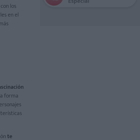
Especial
 con los
les en el
 más
ascinación
ta forma
personajes
terísticas
ión
te