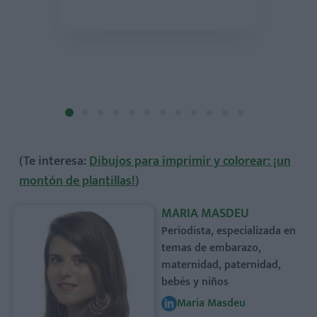
la plantilla para
mprimir!
¡Descarga la pla
imprimi
(Te interesa:
Dibujos para imprimir y colorear: ¡un
montón de plantillas!
)
MARIA MASDEU
Periodista, especializada en
temas de embarazo,
maternidad, paternidad,
bebés y niños
Maria Masdeu