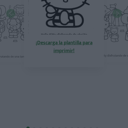
¡Descarga la plantilla para
imprimir!
la plantilla para
¡Descarga la pla
mprimir!
imprimi