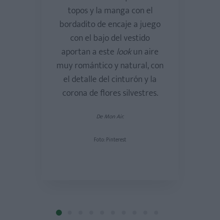
topos y la manga con el
bordadito de encaje a juego
con el bajo del vestido
aportan a este
look
un aire
muy romántico y natural, con
el detalle del cinturón y la
corona de flores silvestres.
De Mon Air.
ortensia Maeso
Foto: Pinterest
De Hortensia M
Foto: Pinteres