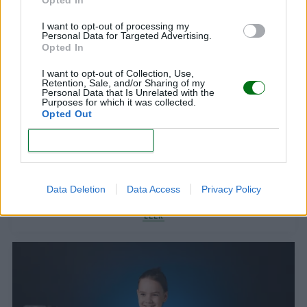
Opted In
LEER
I want to opt-out of processing my
Personal Data for Targeted Advertising.
Opted In
I want to opt-out of Collection, Use,
Retention, Sale, and/or Sharing of my
Personal Data that Is Unrelated with the
Purposes for which it was collected.
Opted Out
CONFIRM
¿Tu hijo ya cumplió seis años? Una guía de su
Data Deletion
Data Access
Privacy Policy
desarrollo y crecimiento
LEER