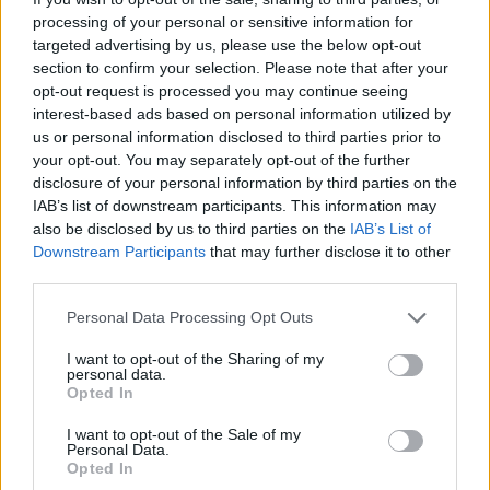
processing of your personal or sensitive information for
Viajar en coche con niños en México: tips y
targeted advertising by us, please use the below opt-out
consejos prácticos
section to confirm your selection. Please note that after your
opt-out request is processed you may continue seeing
LEER
interest-based ads based on personal information utilized by
us or personal information disclosed to third parties prior to
your opt-out. You may separately opt-out of the further
disclosure of your personal information by third parties on the
IAB’s list of downstream participants. This information may
also be disclosed by us to third parties on the
IAB’s List of
Downstream Participants
that may further disclose it to other
third parties.
Personal Data Processing Opt Outs
I want to opt-out of the Sharing of my
personal data.
¿Qué avances en el crecimiento y desarrollo
Opted In
debería tener un peque de siete años?
I want to opt-out of the Sale of my
LEER
Personal Data.
Opted In