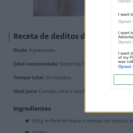
Opted 
I want t
Opted 
Receta de deditos de pescado h
I want 
Advertis
Opted 
Rinde:
4 porciones
I want t
of my P
was col
Edad recomendada:
Desde los 12 meses
Opted 
Tiempo total:
30 minutos
Ideal para:
Comida, cena o lunch escolar
Ingredientes
300 g de filete de tilapia o merluza (sin espinas, e
1 huevo