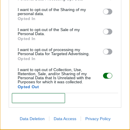
I want to opt-out of the Sharing of my
personal data.
Opted In
I want to opt-out of the Sale of my
Receta de Gazpacho de fresas
Personal Data.
Opted In
LEER
I want to opt-out of processing my
Personal Data for Targeted Advertising.
Opted In
I want to opt-out of Collection, Use,
Retention, Sale, and/or Sharing of my
Personal Data that Is Unrelated with the
Purposes for which it was collected.
Opted Out
CONFIRM
Receta de Barquitos de huevo duro y atún
Data Deletion
Data Access
Privacy Policy
LEER