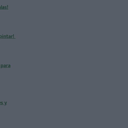
las!
 pintar!
 para
es y