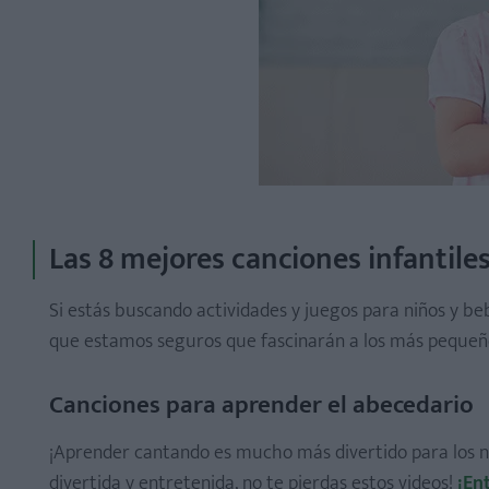
Dibujos de coches para imprimir y colorear
Dibujos de conejos para imprimir y colorear
Dibujos de delfines para imprimir y colorear
Dibujos de elefantes para imprimir y colorear
Dibujos de flores para pintar
Dibujos de mariposas para imprimir y colorear
Dinosaurios para niños para imprimir y colorear
Mandalas para imprimir para niños
Las 8 mejores canciones infantile
Si estás buscando actividades y juegos para niños y be
que estamos seguros que fascinarán a los más pequeñ
Comecocos de papel
Canciones para aprender el abecedario
Cómo hacer un papalote de papel
Cómo hacer un rehilete de papel
¡Aprender cantando es mucho más divertido para los ni
Cómo hacer corazones de papel
divertida y entretenida, no te pierdas estos videos!
¡En