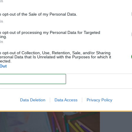
 villancicos navideños más conocidos, con videos y letras!
¡
In
o opt-out of the Sale of my Personal Data.
In
mir y colorear
to opt-out of processing my Personal Data for Targeted
ing.
In
 del niño, al tiempo que estimula su creatividad y su capacid
o opt-out of Collection, Use, Retention, Sale, and/or Sharing
 para imprimir y colorear pasarán ratos muy divertidos y ent
ersonal Data that Is Unrelated with the Purposes for which it
lected.
y niños!
Out
CONFIRM
Data Deletion
Data Access
Privacy Policy