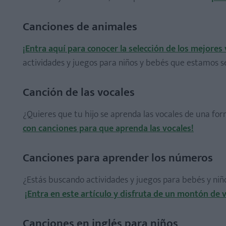
Manualidades para el Día de las Madres
Canciones de animales
Manualidades para el Día del Padre
Manualidades con fotos
¡Entra aquí para conocer la selección de los mejores
Manualidades con rollos de papel higiénico
actividades y juegos para niños y bebés que estamos s
Papiroflexia para niños
Manualidades con cápsulas de café
Canción de las vocales
¿Quieres que tu hijo se aprenda las vocales de una f
con canciones para que aprenda las vocales!
10 adivinanzas fáciles para niños
Canciones para aprender los números
Chistes para niños
¿Estás buscando actividades y juegos para bebés y niño
10 experimentos fáciles para niños
¡Entra en este artículo y disfruta de un montón de 
Juegos de plastilina para niños
Trabalenguas infantiles
Canciones en inglés para niños