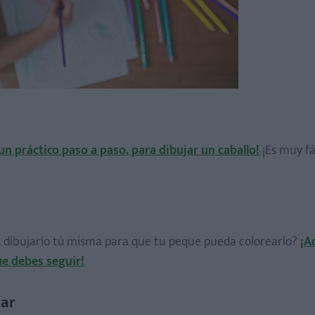
 un práctico paso a paso, para dibujar un caballo!
¡Es muy fác
es dibujarlo tú misma para que tu peque pueda colorearlo?
¡A
ue debes seguir!
ear