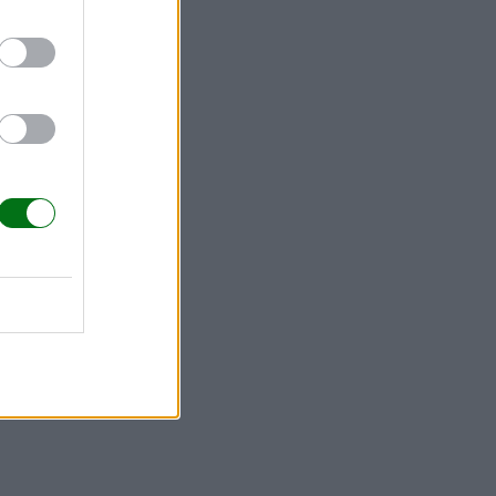
Seguro que
ad para
retenidos!