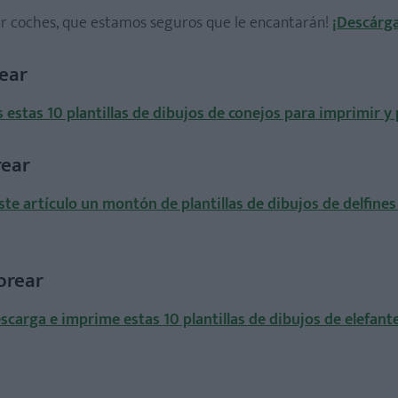
ear coches, que estamos seguros que le encantarán!
¡Descárga
rear
s estas 10 plantillas de dibujos de conejos para imprimir y
rear
ste artículo un montón de plantillas de dibujos de delfines
orear
scarga e imprime estas 10 plantillas de dibujos de elefant