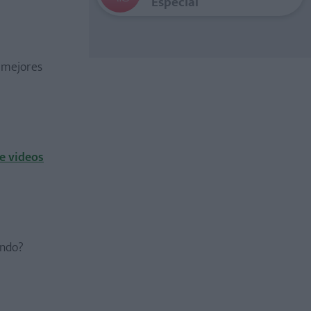
Especial
 mejores
e videos
ando?