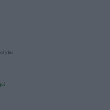
il y les
quí