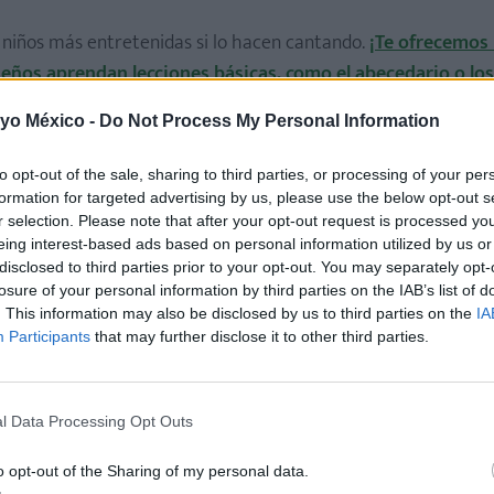
 niños más entretenidas si lo hacen cantando.
¡Te ofrecemos
ueños aprendan lecciones básicas, como el abecedario o lo
 yo México -
Do Not Process My Personal Information
to opt-out of the sale, sharing to third parties, or processing of your per
formation for targeted advertising by us, please use the below opt-out s
ebé porque lo calma y lo ayuda a dormir.
¡Te explicamos cuá
r selection. Please note that after your opt-out request is processed y
art!
eing interest-based ads based on personal information utilized by us or
disclosed to third parties prior to your opt-out. You may separately opt-
losure of your personal information by third parties on the IAB’s list of
. This information may also be disclosed by us to third parties on the
IA
Participants
that may further disclose it to other third parties.
 bebés y los ayudan a dormir?
¡Conoce todos sus beneficios
l Data Processing Opt Outs
o opt-out of the Sharing of my personal data.