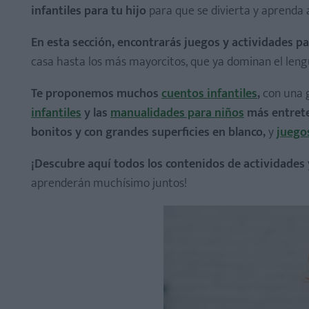
infantiles para tu hijo
para que se divierta y aprenda
Canciones para aprender el abecedario
En esta sección, encontrarás juegos y actividades p
Canciones de animales
casa hasta los más mayorcitos, que ya dominan el leng
Canción de las vocales
Te proponemos muchos
cuentos infantiles
,
con una 
Canciones para aprender los números
infantiles
y las
manualidades para niños
más entret
Canciones en inglés para niños
bonitos y con grandes superficies en blanco,
y
juego
Mozart para bebés
¡Descubre aquí todos los contenidos de actividades
Canciones de cuna para dormir bebés
aprenderán muchísimo juntos!
Villancicos infantiles
Cómo dibujar un caballo, paso a paso
Cómo dibujar un perro, paso a paso