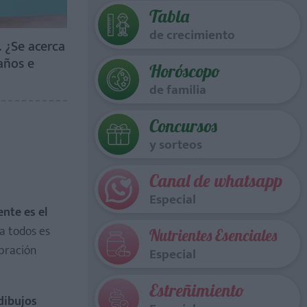
Tabla
de crecimiento
. ¿Se acerca
años e
Horóscopo
de familia
Concursos
y sorteos
Canal de whatsapp
Especial
ente es el
ra todos es
Nutrientes Esenciales
ebración
Especial
Estreñimiento
dibujos