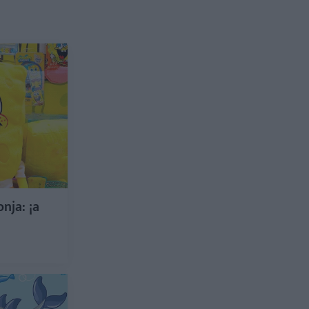
nja: ¡a