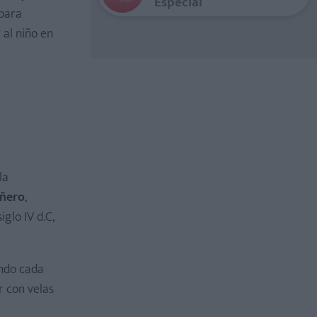
Especial
 para
 al niño en
la
añero
,
glo IV d.C,
ando cada
r con velas