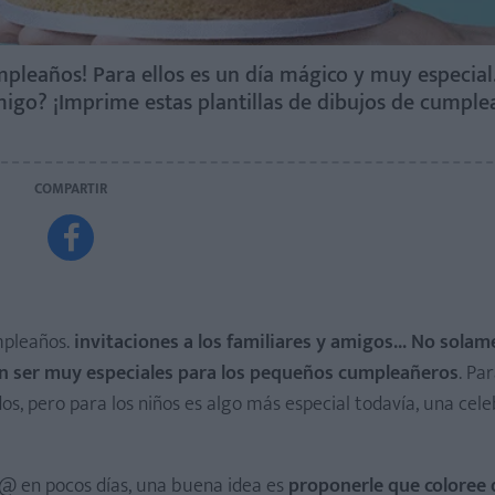
mpleaños! Para ellos es un día mágico y muy especial
migo? ¡Imprime estas plantillas de dibujos de cumple
COMPARTIR

mpleaños.
invitaciones a los familiares y amigos... No solam
elen ser muy especiales para los pequeños cumpleañeros
. Pa
s, pero para los niños es algo más especial todavía, una cel
ij@ en pocos días, una buena idea es
proponerle que coloree 