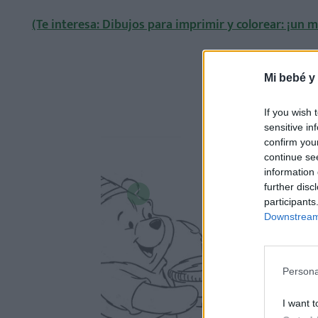
(Te interesa: Dibujos para imprimir y colorear: ¡un m
Mi bebé y
If you wish 
sensitive in
confirm you
continue se
information 
further disc
participants
Downstream 
Persona
I want t