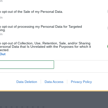
In
de celebración de cumpleaños
o opt-out of the Sale of my Personal Data.
e la plantilla para imprimir!
In
to opt-out of processing my Personal Data for Targeted
ing.
In
¡Descárgate la plantilla para 
o opt-out of Collection, Use, Retention, Sale, and/or Sharing
ersonal Data that Is Unrelated with the Purposes for which it
lected.
Out
CONFIRM
Data Deletion
Data Access
Privacy Policy