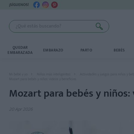
¡SÍGUENOS!
QUEDAR
EMBARAZO
PARTO
BEBÉS
EMBARAZADA
Mi bebé y yo
Niños más inteligentes
Actividades y juegos para niños y be
Mozart para bebés y niños: videos y beneficios
Mozart para bebés y niños: 
20 Apr 2026