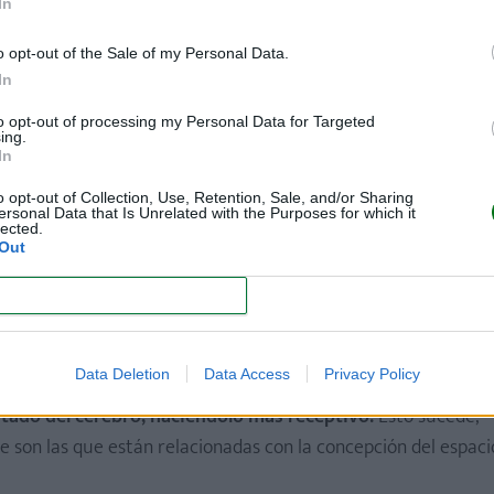
In
o opt-out of the Sale of my Personal Data.
In
to opt-out of processing my Personal Data for Targeted
ing.
In
art para los bebés
o opt-out of Collection, Use, Retention, Sale, and/or Sharing
ersonal Data that Is Unrelated with the Purposes for which it
lected.
os científicos que se han llevado a cabo a lo largo del siglo .X
Out
CONFIRM
Data Deletion
Data Access
Privacy Policy
to y unas frecuencias de los instrumentos únicas.
Estas puls
estado del cerebro, haciéndolo más receptivo.
Esto sucede,
e son las que están relacionadas con la concepción del espaci