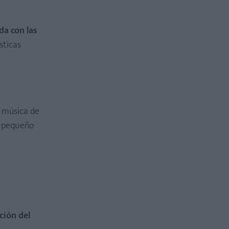
da con las
sticas
 música de
l pequeño
ción del