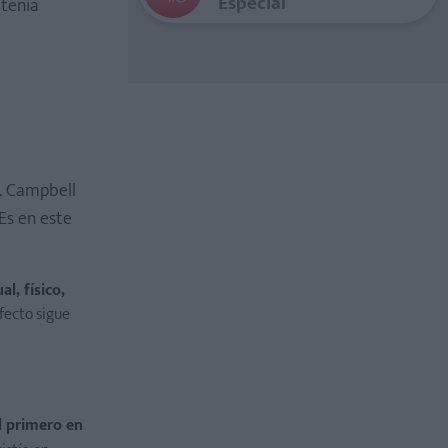
Especial
 tenía
. Campbell
Es en este
l, físico,
fecto sigue
l primero en