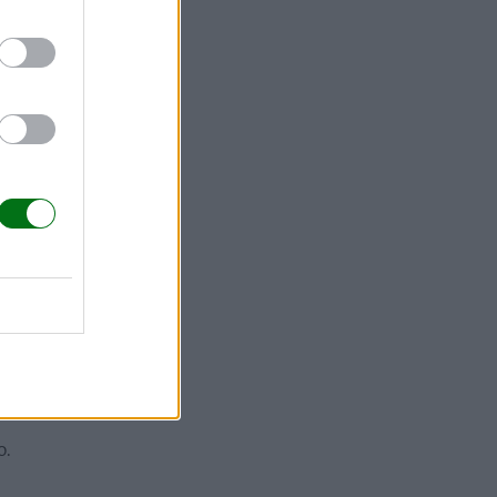
X, tiene la
aciones y
o.