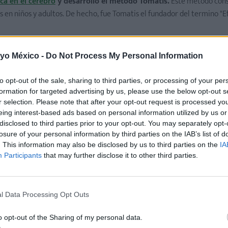
ica en el cerebro
y desarrolló el método Tomatis.
Este método cons
s en niños y adultos. De hecho, fue Tomatis el fundador del termino "E
a el bebé y puede tener efectos positivos para su capacidad de
 yo México -
Do Not Process My Personal Information
entíficos en la Universidad de Viena y publicado en la revista
Intellige
to opt-out of the sale, sharing to third parties, or processing of your per
la inteligencia de los bebés es falsa
. Según este estudio, no existe
formation for targeted advertising by us, please use the below opt-out s
r selection. Please note that after your opt-out request is processed y
dad de representación espacial de los niños.
eing interest-based ads based on personal information utilized by us or
disclosed to third parties prior to your opt-out. You may separately opt-
losure of your personal information by third parties on the IAB’s list of
. This information may also be disclosed by us to third parties on the
IA
Participants
that may further disclose it to other third parties.
l Data Processing Opt Outs
o opt-out of the Sharing of my personal data.