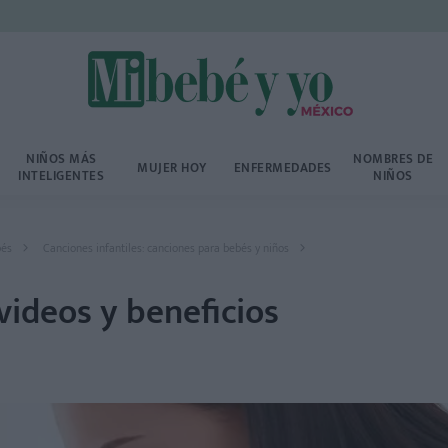
NIÑOS MÁS
NOMBRES DE
MUJER HOY
ENFERMEDADES
INTELIGENTES
NIÑOS
bés
Canciones infantiles: canciones para bebés y niños
videos y beneficios