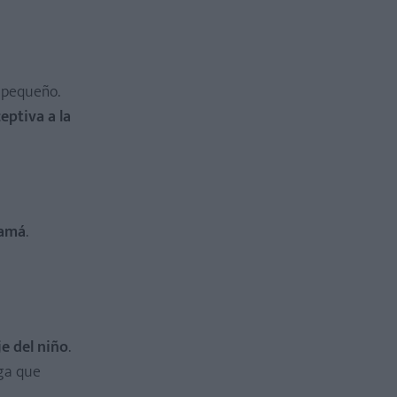
l pequeño.
eptiva a la
mamá
.
e del niño
.
ga que