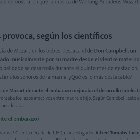
s que demostraron que la música de Wolfang Amadeus Mozart
 provoca, según los científicos
ño
scia de Mozart en los bebés, destaca el de
Don Campbell, un
ulado musicalmente por su madre desde el vientre materno
o del bebé se desarrolla durante el quinto mes de gestación. 
stímulos sonoros de la mamá. ¿Qué es lo más destacable?
 de Mozart durante el embarazo mejoraba el desarrollo intelectua
eforzaba los lazos afectivos entre madre e hijo. Según Campbell, este e
años de vida.
ante el embarazo
)
s años 90, en la década de 1950, el investigador
Alfred Tomatis fue e