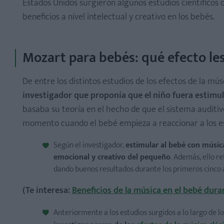
Estados Unidos surgieron algunos estudios científico
beneficios a nivel intelectual y creativo en los bebés.
1. Aumenta la receptividad del cerebro
2. Estimula el cerebro activando las neuronas
Mozart para bebés: qué efecto les
3. Es buena para la capacidad de concentración del ni
De entre los distintos estudios de los efectos de la mú
4. Permite estimular la atención y la memoria
investigador que proponía que el niño fuera estim
5. Potencia la creatividad infantil
basaba su teoría en el hecho de que el sistema auditiv
6. Estimula la frecuencia cardíaca en el bebé
momento cuando el bebé empieza a reaccionar a los e
7. Estimula la capacidad auditiva del bebé
8. Incrementa la autoestima del niño
Según el investigador,
estimular al bebé con música
emocional y creativo del pequeño
. Además, ello r
9. Potencia el aprendizaje del lenguaje
dando buenos resultados durante los primeros cinco 
10. Ideal para relajarse
(Te interesa:
Beneficios de la música en el bebé dur
Anteriormente a los estudios surgidos a lo largo de lo