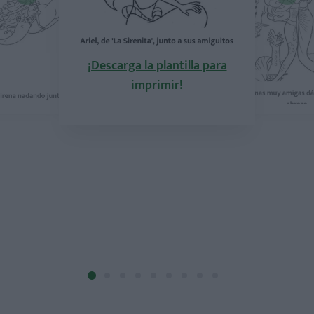
¡Descarga la plantilla para
imprimir!
la plantilla para
¡Descarga la pla
mprimir!
imprimi