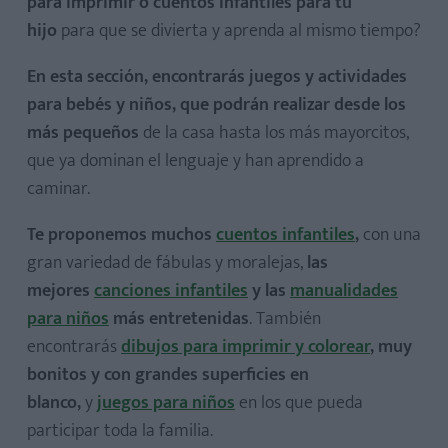
para imprimir o cuentos infantiles para tu
Canciones para aprender el abecedario
hijo
para que se divierta y aprenda al mismo tiempo?
Canciones de animales
Canción de las vocales
En esta sección, encontrarás juegos y actividades
para bebés y niños, que podrán realizar desde los
Canciones para aprender los números
más pequeños
de la casa hasta los más mayorcitos,
Canciones en inglés para niños
que ya dominan el lenguaje y han aprendido a
Mozart para bebés
caminar.
Canciones de cuna para dormir bebés
Villancicos infantiles
Te proponemos muchos
cuentos infantiles
,
con una
gran variedad de fábulas y moralejas,
las
mejores
canciones infantiles
y las
manualidades
para niños
más entretenidas
. También
encontrarás
dibujos para imprimir y colorear
, muy
Cómo dibujar un caballo, paso a paso
bonitos y con grandes superficies en
Cómo dibujar un perro, paso a paso
blanco,
y
juegos para niños
en los que pueda
Dibujos de coches para imprimir y colorear
participar toda la familia.
Dibujos de conejos para imprimir y colorear