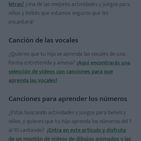
letras!
¡Una de las mejores actividades y juegos para
niños y bebés que estamos seguros que les
Cuentos infantiles cortos
encantará!
Cuentos infantiles para dormir
Cuento de Caperucita Roja en inglés
Canción de las vocales
¿Quieres que tu hijo se aprenda las vocales de una
forma entretenida y amena?
¡Aquí encontrarás una
selección de videos con canciones para que
aprenda las vocales!
Canciones para aprender los números
¿Estás buscando actividades y juegos para bebés y
niños, y quieres que tu hijo aprenda los números del 1
al 10 cantando?
¡Entra en este artículo y disfruta
de un montón de videos de dibujos animados y las