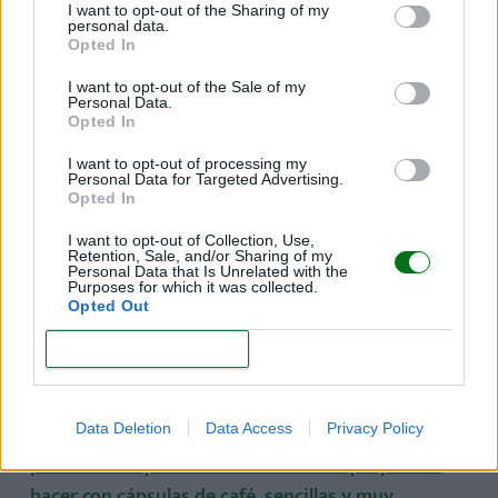
higiénico
I want to opt-out of the Sharing of my
personal data.
Opted In
¡Hemos hecho una selección de 10 propuestas, con un
resultado sorprendente, para reutilizar los rollos de
I want to opt-out of the Sale of my
Personal Data.
papel higiénico y crear fantásticas
Opted In
manualidades!
¡Entra aquí!
I want to opt-out of processing my
Personal Data for Targeted Advertising.
Opted In
Papiroflexia para niños
I want to opt-out of Collection, Use,
La papiroflexia para niños consiste en doblar papel
Retention, Sale, and/or Sharing of my
Personal Data that Is Unrelated with the
para obtener una serie de figuras.
¡He aquí 10
Purposes for which it was collected.
Opted Out
manualidades con papel que puedes hacer con tu
hijo!
CONFIRM
Manualidades con cápsulas de café
Data Deletion
Data Access
Privacy Policy
¡Encuentra aquí cinco manualidades que puedes
hacer con cápsulas de café, sencillas y muy