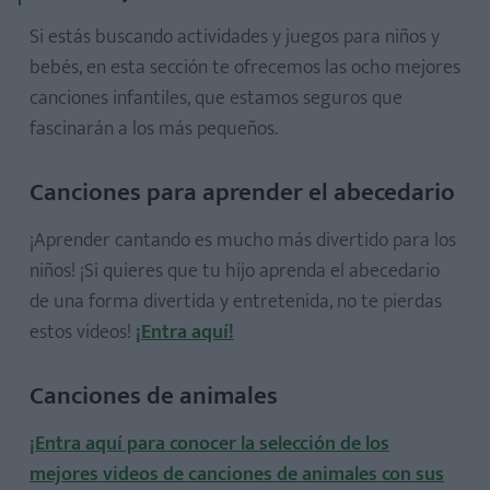
Manualidades para el Día del Padre
Si estás buscando actividades y juegos para niños y
Manualidades con fotos
bebés, en esta sección te ofrecemos las ocho mejores
Manualidades con rollos de papel higiénico
canciones infantiles, que estamos seguros que
Papiroflexia para niños
fascinarán a los más pequeños.
Manualidades con cápsulas de café
Canciones para aprender el abecedario
¡Aprender cantando es mucho más divertido para los
niños! ¡Si quieres que tu hijo aprenda el abecedario
10 adivinanzas fáciles para niños
de una forma divertida y entretenida, no te pierdas
Chistes para niños
estos videos!
¡Entra aquí!
10 experimentos fáciles para niños
Juegos de plastilina para niños
Canciones de animales
Trabalenguas infantiles
¡Entra aquí para conocer la selección de los
mejores videos de canciones de animales con sus