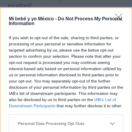
encantará!
Mi bebé y yo México -
Do Not Process My Personal
Manualidades para el Día del Padre
Information
Si les faltan ideas de regalo para el Día del Padre,
If you wish to opt-out of the sale, sharing to third parties, or
¡descubre en este artículo 10 divertidas
processing of your personal or sensitive information for
targeted advertising by us, please use the below opt-out
propuestas con las que sorprender a papá en su
section to confirm your selection. Please note that after your
día!
opt-out request is processed you may continue seeing
interest-based ads based on personal information utilized by
Manualidades con fotos
us or personal information disclosed to third parties prior to
your opt-out. You may separately opt-out of the further
disclosure of your personal information by third parties on the
¡Te proponemos 10 manualidades con fotos,
IAB’s list of downstream participants. This information may
fáciles, originales y divertidas, que incluso puedes
also be disclosed by us to third parties on the
IAB’s List of
hacer con tu hijo!
¡El resultado será sorprendente!
Downstream Participants
that may further disclose it to other
third parties.
Manualidades con rollos de papel
Personal Data Processing Opt Outs