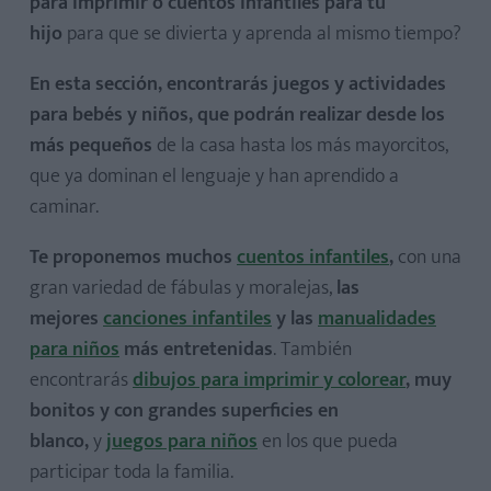
para imprimir o cuentos infantiles para tu
Canciones para aprender el abecedario
hijo
para que se divierta y aprenda al mismo tiempo?
Canciones de animales
Canción de las vocales
En esta sección, encontrarás juegos y actividades
para bebés y niños, que podrán realizar desde los
Canciones para aprender los números
más pequeños
de la casa hasta los más mayorcitos,
Canciones en inglés para niños
que ya dominan el lenguaje y han aprendido a
Mozart para bebés
caminar.
Canciones de cuna para dormir bebés
Villancicos infantiles
Te proponemos muchos
cuentos infantiles
,
con una
gran variedad de fábulas y moralejas,
las
mejores
canciones infantiles
y las
manualidades
para niños
más entretenidas
. También
encontrarás
dibujos para imprimir y colorear
, muy
Cómo dibujar un caballo, paso a paso
bonitos y con grandes superficies en
Cómo dibujar un perro, paso a paso
blanco,
y
juegos para niños
en los que pueda
Dibujos de coches para imprimir y colorear
participar toda la familia.
Dibujos de conejos para imprimir y colorear