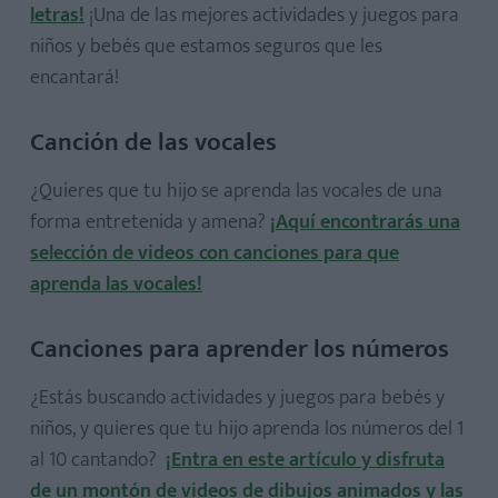
letras!
¡Una de las mejores actividades y juegos para
niños y bebés que estamos seguros que les
Cuentos infantiles cortos
encantará!
Cuentos infantiles para dormir
Cuento de Caperucita Roja en inglés
Canción de las vocales
¿Quieres que tu hijo se aprenda las vocales de una
forma entretenida y amena?
¡Aquí encontrarás una
selección de videos con canciones para que
aprenda las vocales!
Canciones para aprender los números
¿Estás buscando actividades y juegos para bebés y
niños, y quieres que tu hijo aprenda los números del 1
al 10 cantando?
¡Entra en este artículo y disfruta
de un montón de videos de dibujos animados y las