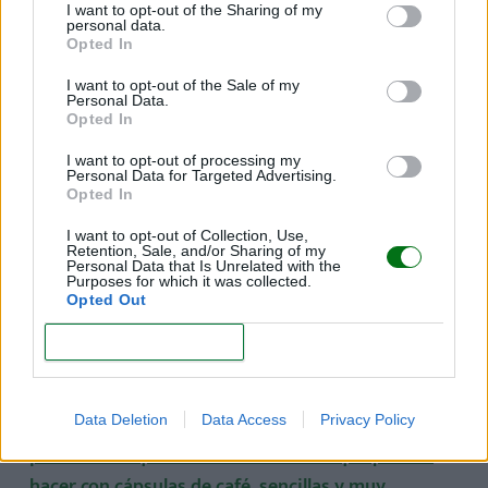
higiénico
I want to opt-out of the Sharing of my
personal data.
Opted In
¡Hemos hecho una selección de 10 propuestas, con un
resultado sorprendente, para reutilizar los rollos de
I want to opt-out of the Sale of my
Personal Data.
papel higiénico y crear fantásticas
Opted In
manualidades!
¡Entra aquí!
I want to opt-out of processing my
Personal Data for Targeted Advertising.
Opted In
Papiroflexia para niños
I want to opt-out of Collection, Use,
La papiroflexia para niños consiste en doblar papel
Retention, Sale, and/or Sharing of my
Personal Data that Is Unrelated with the
para obtener una serie de figuras.
¡He aquí 10
Purposes for which it was collected.
Opted Out
manualidades con papel que puedes hacer con tu
hijo!
CONFIRM
Manualidades con cápsulas de café
Data Deletion
Data Access
Privacy Policy
¡Encuentra aquí cinco manualidades que puedes
hacer con cápsulas de café, sencillas y muy