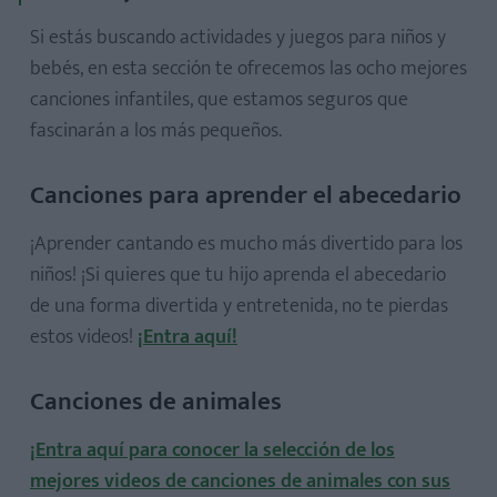
Manualidades para el Día del Padre
Si estás buscando actividades y juegos para niños y
Manualidades con fotos
bebés, en esta sección te ofrecemos las ocho mejores
Manualidades con rollos de papel higiénico
canciones infantiles, que estamos seguros que
Papiroflexia para niños
fascinarán a los más pequeños.
Manualidades con cápsulas de café
Canciones para aprender el abecedario
¡Aprender cantando es mucho más divertido para los
niños! ¡Si quieres que tu hijo aprenda el abecedario
10 adivinanzas fáciles para niños
de una forma divertida y entretenida, no te pierdas
Chistes para niños
estos videos!
¡Entra aquí!
10 experimentos fáciles para niños
Juegos de plastilina para niños
Canciones de animales
Trabalenguas infantiles
¡Entra aquí para conocer la selección de los
mejores videos de canciones de animales con sus