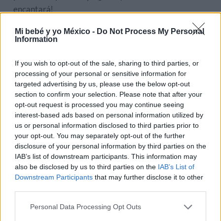
encantará!
Mi bebé y yo México -
Do Not Process My Personal
Manualidades para el Día del Padre
Information
Si les faltan ideas de regalo para el Día del Padre,
If you wish to opt-out of the sale, sharing to third parties, or
¡descubre en este artículo 10 divertidas
processing of your personal or sensitive information for
targeted advertising by us, please use the below opt-out
propuestas con las que sorprender a papá en su
section to confirm your selection. Please note that after your
día!
opt-out request is processed you may continue seeing
interest-based ads based on personal information utilized by
Manualidades con fotos
us or personal information disclosed to third parties prior to
your opt-out. You may separately opt-out of the further
disclosure of your personal information by third parties on the
¡Te proponemos 10 manualidades con fotos,
IAB’s list of downstream participants. This information may
fáciles, originales y divertidas, que incluso puedes
also be disclosed by us to third parties on the
IAB’s List of
hacer con tu hijo!
¡El resultado será sorprendente!
Downstream Participants
that may further disclose it to other
third parties.
Manualidades con rollos de papel
Personal Data Processing Opt Outs