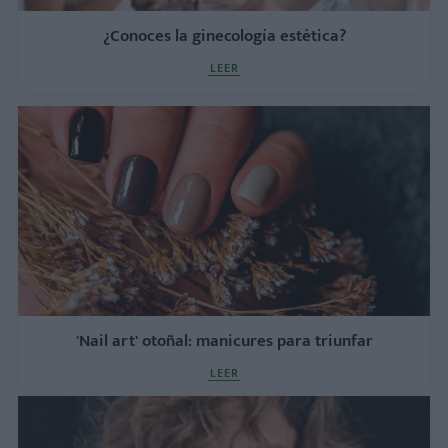
¿Conoces la ginecología estética?
LEER
'Nail art' otoñal: manicures para triunfar
LEER