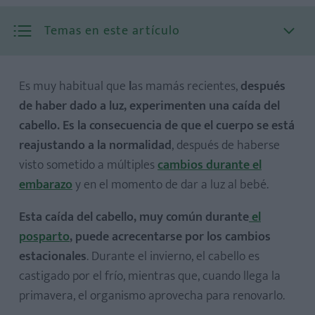
Temas en este artículo
Es muy habitual que
l
as mamás recientes,
después
de haber dado a luz, experimenten una caída del
cabello. Es la consecuencia de que el cuerpo se está
Vitamina A
reajustando a la normalidad
, después de haberse
Vitamina B
visto sometido a múltiples
cambios durante el
embarazo
y en el momento de dar a luz al bebé.
Vitamina C
Esta caída del cabello, muy común durante
el
posparto
, puede acrecentarse por los cambios
Vitamina E
estacionales
. Durante el invierno, el cabello es
castigado por el frío, mientras que, cuando llega la
Biotina
primavera, el organismo aprovecha para renovarlo.