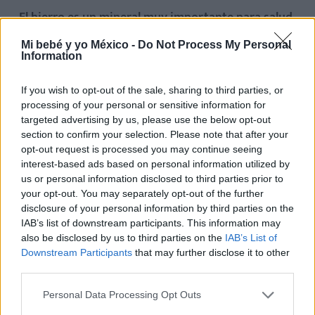
El hierro es un mineral muy importante para salud
capilar,
ya que ayuda a mantener los folículos del
Mi bebé y yo México -
Do Not Process My Personal
pelo sanos.
Information
Los alimentos más ricos en hierro son las carnes
If you wish to opt-out of the sale, sharing to third parties, or
rojas, como la de res o la de buey, así como el
processing of your personal or sensitive information for
targeted advertising by us, please use the below opt-out
hígado y la moronga.
Los mariscos de concha, como
section to confirm your selection. Please note that after your
las almejas y los mejillones también contienen
opt-out request is processed you may continue seeing
grandes cantidades de hierro. Otras fuentes de
interest-based ads based on personal information utilized by
us or personal information disclosed to third parties prior to
hierro son los frutos secos, como las nueces de la
your opt-out. You may separately opt-out of the further
india, los pistaches o las almendras, y algunas
disclosure of your personal information by third parties on the
semillas, como el sésamo.
IAB’s list of downstream participants. This information may
also be disclosed by us to third parties on the
IAB’s List of
Downstream Participants
that may further disclose it to other
En cuanto a las verduras, las más ricas en hierro
third parties.
son las de hoja verde,
como los berros, las acelgas o
las espinacas. El alga espirulina es también uno de los
Personal Data Processing Opt Outs