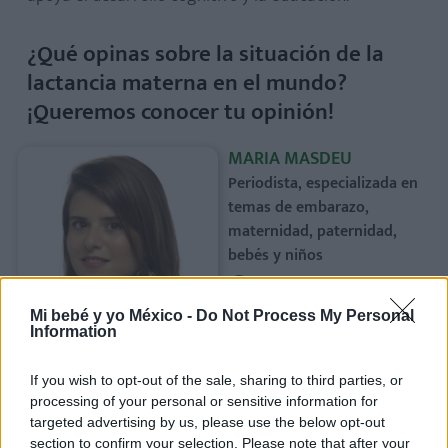
¿Qué opinas sobre la situación de la
lactancia materna en el mundo?
¡Queremos conocer tu opinión!
MARIA MASDEU
Periodista, especializada en
temas de embarazo,
maternidad, paternidad,
bebés y niños
Maria Masdeu
Mi bebé y yo México -
Do Not Process My Personal
Information
If you wish to opt-out of the sale, sharing to third parties, or
processing of your personal or sensitive information for
targeted advertising by us, please use the below opt-out
section to confirm your selection. Please note that after your