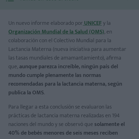
Un nuevo informe elaborado por
UNICEF
y la
Organización Mundial de la Salud (OMS)
, en
colaboración con el Colectivo Mundial para la
Lactancia Materna (nueva iniciativa para aumentar
las tasas mundiales de amamantamiento), afirma
que,
aunque parezca increíble, ningún país del
mundo cumple plenamente las normas
¿Qué opinas sobre la situación de la lactancia materna en
recomendadas para la lactancia materna, según
el mundo? ¡Queremos conocer tu opinión!
publica la OMS
.
Para llegar a esta conclusión se evaluaron las
prácticas de lactancia materna realizadas en 194
naciones del mundo y se observó que
solamente el
40% de bebés menores de seis meses reciben