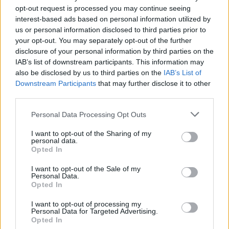
opt-out request is processed you may continue seeing
Te puede interesar…
interest-based ads based on personal information utilized by
us or personal information disclosed to third parties prior to
your opt-out. You may separately opt-out of the further
disclosure of your personal information by third parties on the
IAB’s list of downstream participants. This information may
also be disclosed by us to third parties on the
IAB’s List of
Downstream Participants
that may further disclose it to other
third parties.
Personal Data Processing Opt Outs
I want to opt-out of the Sharing of my
personal data.
Opted In
¿Es bueno o malo hablar a los bebés con un
lenguaje y un tono "infantilizados"?
I want to opt-out of the Sale of my
Personal Data.
Opted In
LEER
I want to opt-out of processing my
Hablar al bebé en dos idiomas desde el
Personal Data for Targeted Advertising.
nacimiento: ¿le beneficia o lo confunde?
Opted In