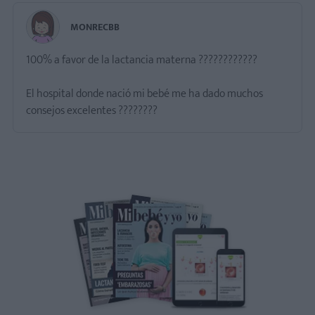
MONRECBB
100% a favor de la lactancia materna ????????????
El hospital donde nació mi bebé me ha dado muchos
consejos excelentes ????????