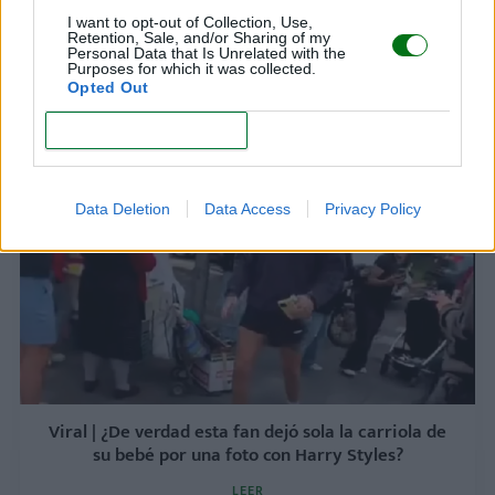
LEER
I want to opt-out of Collection, Use,
Retention, Sale, and/or Sharing of my
Personal Data that Is Unrelated with the
Purposes for which it was collected.
"No entendía que era mi hijo": despertó del coma
Opted Out
sin recordar que había dado a luz. ¿Qué pasó?
CONFIRM
LEER
Data Deletion
Data Access
Privacy Policy
Viral | ¿De verdad esta fan dejó sola la carriola de
su bebé por una foto con Harry Styles?
LEER