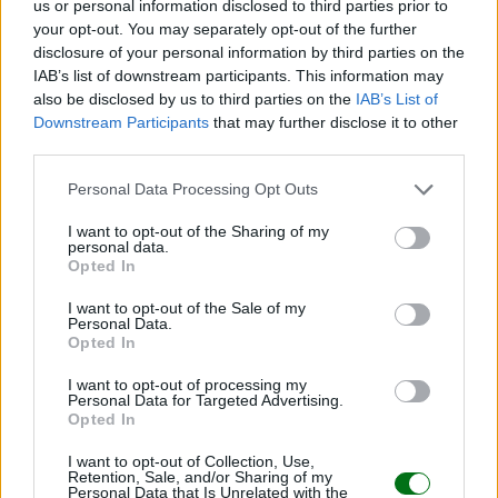
us or personal information disclosed to third parties prior to
LEER
your opt-out. You may separately opt-out of the further
disclosure of your personal information by third parties on the
IAB’s list of downstream participants. This information may
VIDEO | Nacen cuatrillizas idénticas de un único
also be disclosed by us to third parties on the
IAB’s List of
óvulo fecundado: el caso de una entre 15 millones
Downstream Participants
that may further disclose it to other
y la parte que el viral no enseña
third parties.
LEER
Personal Data Processing Opt Outs
"Yo solo tenía 3 años": la historia real de un niño
I want to opt-out of the Sharing of my
personal data.
que aprendió a calmarse con una pantalla
Opted In
LEER
I want to opt-out of the Sale of my
Personal Data.
"Un día, tus hijos buscarán fotos contigo... Que las
Opted In
encuentren": la reflexión de una mamá que te va
I want to opt-out of processing my
a llegar al alma
Personal Data for Targeted Advertising.
Opted In
LEER
I want to opt-out of Collection, Use,
Retention, Sale, and/or Sharing of my
Personal Data that Is Unrelated with the