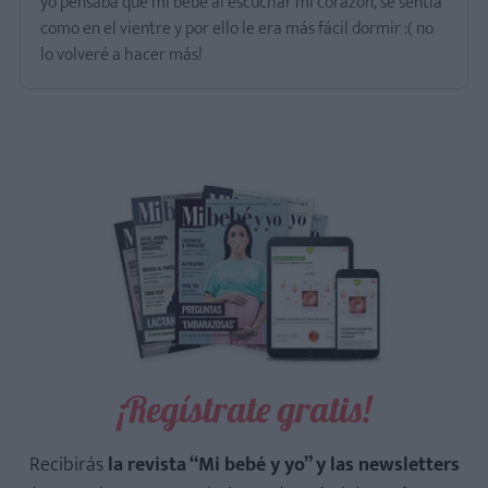
yo pensaba que mi bebé al escuchar mi corazón, se sentía
como en el vientre y por ello le era más fácil dormir :( no
lo volveré a hacer más!
¡Regístrate gratis!
Recibirás
la revista “Mi bebé y yo” y las newsletters