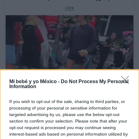
LEER
Mi bebé y yo México -
Do Not Process My Personal
Information
Viral | ¿De verdad esta fan dejó sola la carriola de
su bebé por una foto con Harry Styles?
If you wish to opt-out of the sale, sharing to third parties, or
LEER
processing of your personal or sensitive information for
targeted advertising by us, please use the below opt-out
section to confirm your selection. Please note that after your
"Me fui de fiesta con miedo y culpa": Influencer
opt-out request is processed you may continue seeing
reflexiona sobre volver a ser una misma después
interest-based ads based on personal information utilized by
de ser madre