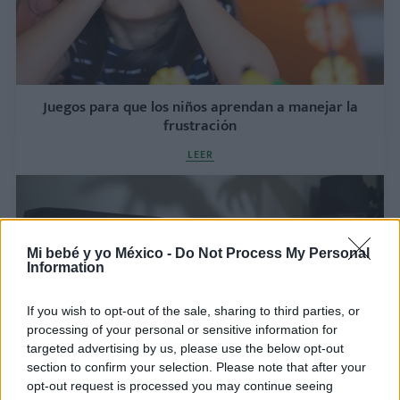
Juegos para que los niños aprendan a manejar la
frustración
LEER
Mi bebé y yo México -
Do Not Process My Personal
Information
If you wish to opt-out of the sale, sharing to third parties, or
processing of your personal or sensitive information for
targeted advertising by us, please use the below opt-out
section to confirm your selection. Please note that after your
¿Pesadillas frecuentes? Así puedes ayudar a tu
opt-out request is processed you may continue seeing