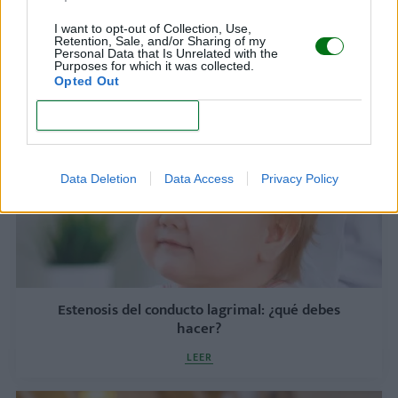
I want to opt-out of Collection, Use,
Retention, Sale, and/or Sharing of my
Rubéola y embarazo: sus complicaciones
Personal Data that Is Unrelated with the
Purposes for which it was collected.
LEER
Opted Out
CONFIRM
Data Deletion
Data Access
Privacy Policy
Estenosis del conducto lagrimal: ¿qué debes
hacer?
LEER