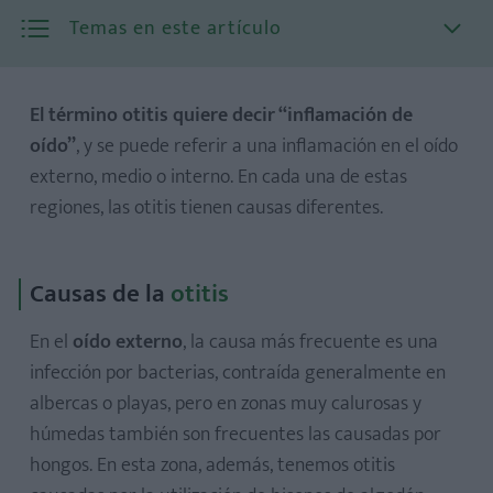
Temas en este artículo
El término otitis quiere decir “inflamación de
oído”
, y se puede referir a una inflamación en el oído
externo, medio o interno. En cada una de estas
regiones, las otitis tienen causas diferentes.
1. Otitis externa
Causas de la
otitis
2. Otitis media
En el
oído externo
, la causa más frecuente es una
3. Laberintitis
infección por bacterias, contraída generalmente en
albercas o playas, pero en zonas muy calurosas y
húmedas también son frecuentes las causadas por
hongos. En esta zona, además, tenemos otitis