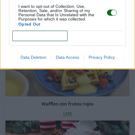
I want to opt-out of Collection, Use,
Banderillas de plátano
Retention, Sale, and/or Sharing of my
Personal Data that Is Unrelated with the
Purposes for which it was collected.
LEER
Opted Out
CONFIRM
Data Deletion
Data Access
Privacy Policy
Waffles con frutos rojos
LEER