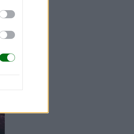
ck o en
evenir