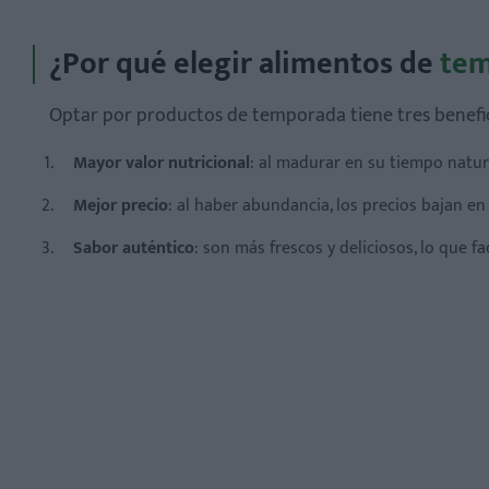
¿Por qué elegir alimentos de
tem
Optar por productos de temporada tiene tres benefic
Mayor valor nutricional
: al madurar en su tiempo natur
Mejor precio
: al haber abundancia, los precios bajan en
Sabor auténtico
: son más frescos y deliciosos, lo que fa
¿Qué frutas de otoño son mejores para el lunch escol
¿Cómo puedo hacer que mis hijos coman verduras de