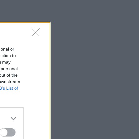
sonal or
ection to
ou may
 personal
out of the
 downstream
Son
B’s List of
 más