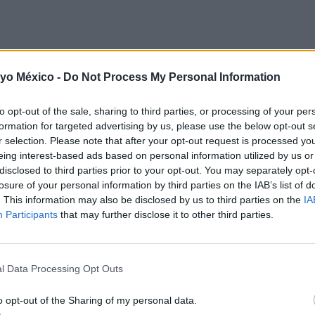
 yo México -
Do Not Process My Personal Information
to opt-out of the sale, sharing to third parties, or processing of your per
ara niños
formation for targeted advertising by us, please use the below opt-out s
r selection. Please note that after your opt-out request is processed y
eing interest-based ads based on personal information utilized by us or
disclosed to third parties prior to your opt-out. You may separately opt-
losure of your personal information by third parties on the IAB’s list of
co y ayudan a prevenir resfriados, comunes en esta época. 
. This information may also be disclosed by us to third parties on the
IA
Participants
that may further disclose it to other third parties.
l Data Processing Opt Outs
na ayuda a la digestión y mantiene a los niños saciados por
o opt-out of the Sharing of my personal data.