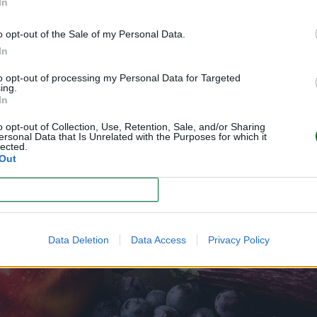
In
o opt-out of the Sale of my Personal Data.
porte de fibra favorece el tránsito intestinal.
In
to opt-out of processing my Personal Data for Targeted
ing.
In
yudan a mantener la hidratación. Se pueden servir como sna
o opt-out of Collection, Use, Retention, Sale, and/or Sharing
ersonal Data that Is Unrelated with the Purposes for which it
lected.
Out
CONFIRM
ntiene más vitamina C que la naranja y es perfecta para pr
Data Deletion
Data Access
Privacy Policy